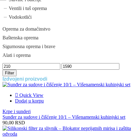
Ventili i tuš oprema
Vodokotlići
Oprema za domaćinstvo
Baštenska oprema
Sigurnosna oprema i brave
Alati i oprema
Filter
Izdvojeni proizvodi
Quick View
Dodaj u korpu
Krpe i sunderi
Sunđer za sudove i čišćenje 10/1 – Višenamenski kuhinjski set
90,00
RSD