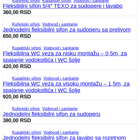
Kuhinjski sifoni
,
Kupatilski sifoni
,
Vodovod i sanitarije
Fleksibilni sifon 5/4″ TEXO za sudopere i lavabo
360,00
RSD
Kuhinjski sifoni
,
Vodovod i sanitarije
Jednodelni fleksibilni sifon za sudoperu sa prelivom
650,00
RSD
Kupatilski sifoni
,
Vodovod i sanitarije
Fleksibilna WC veza za nisku montažu – 0,5m, za
spajanje vodokotlića i WC šolje
420,00
RSD
Kupatilski sifoni
,
Vodovod i sanitarije
Fleksibilna WC veza za visoku montažu – 1,5m, za
spajanje vodokotlića i WC šolje
920,00
RSD
Kuhinjski sifoni
,
Vodovod i sanitarije
Jednodelni fleksibilni sifon za sudoperu
380,00
RSD
Kupatilski sifoni
,
Vodovod i sanitarije
Jednodelni fleksibilni sifon za lavabo sa rozetnom