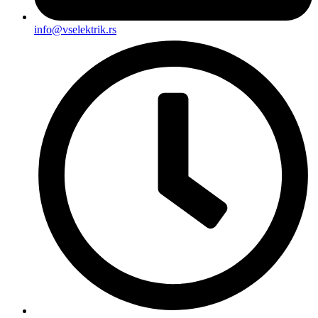
info@vselektrik.rs