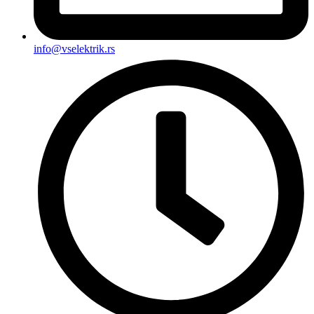
info@vselektrik.rs