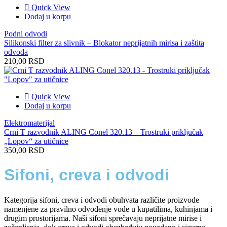
Quick View
Dodaj u korpu
Podni odvodi
Silikonski filter za slivnik – Blokator neprijatnih mirisa i zaštita
odvoda
210,00
RSD
Quick View
Dodaj u korpu
Elektromaterijal
Crni T razvodnik ALING Conel 320.13 – Trostruki priključak
„Lopov“ za utičnice
350,00
RSD
Sifoni, creva i odvodi
Kategorija sifoni, creva i odvodi obuhvata različite proizvode
namenjene za pravilno odvođenje vode u kupatilima, kuhinjama i
drugim prostorijama. Naši sifoni sprečavaju neprijatne mirise i