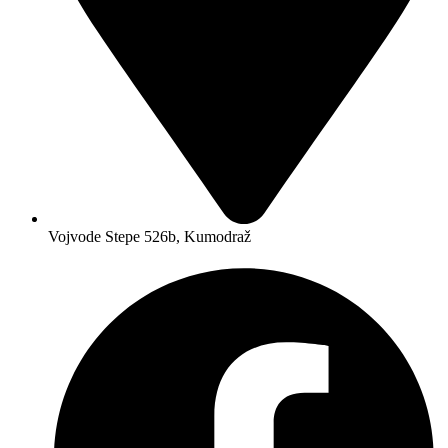
Vojvode Stepe 526b, Kumodraž