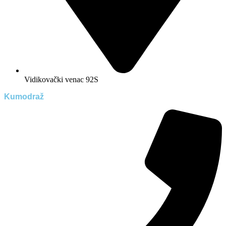
Vidikovački venac 92S
Kumodraž