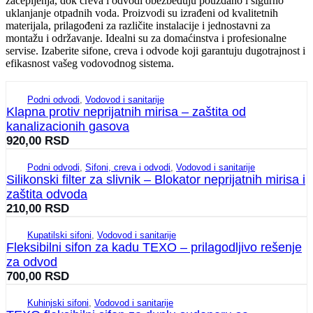
začepljenja, dok creva i odvodi obezbeđuju pouzdano i sigurno
uklanjanje otpadnih voda. Proizvodi su izrađeni od kvalitetnih
materijala, prilagođeni za različite instalacije i jednostavni za
montažu i održavanje. Idealni su za domaćinstva i profesionalne
servise. Izaberite sifone, creva i odvode koji garantuju dugotrajnost i
efikasnost vašeg vodovodnog sistema.
Podni odvodi
,
Vodovod i sanitarije
Klapna protiv neprijatnih mirisa – zaštita od
kanalizacionih gasova
920,00
RSD
Podni odvodi
,
Sifoni, creva i odvodi
,
Vodovod i sanitarije
Silikonski filter za slivnik – Blokator neprijatnih mirisa i
zaštita odvoda
210,00
RSD
Kupatilski sifoni
,
Vodovod i sanitarije
Fleksibilni sifon za kadu TEXO – prilagodljivo rešenje
za odvod
700,00
RSD
Kuhinjski sifoni
,
Vodovod i sanitarije