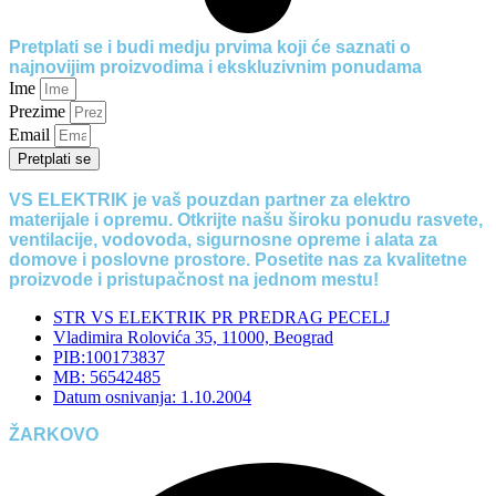
Pretplati se i budi medju prvima koji će saznati o
najnovijim proizvodima i ekskluzivnim ponudama
Ime
Prezime
Email
Pretplati se
VS ELEKTRIK je vaš pouzdan partner za elektro
materijale i opremu. Otkrijte našu široku ponudu rasvete,
ventilacije, vodovoda, sigurnosne opreme i alata za
domove i poslovne prostore. Posetite nas za kvalitetne
proizvode i pristupačnost na jednom mestu!
STR VS ELEKTRIK PR PREDRAG PECELJ
Vladimira Rolovića 35, 11000, Beograd
PIB:100173837
MB: 56542485
Datum osnivanja: 1.10.2004
ŽARKOVO