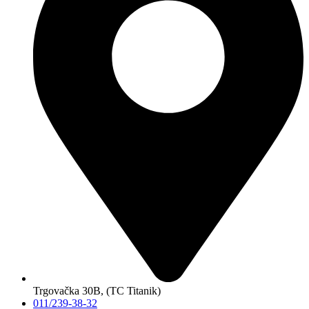
Trgovačka 30B, (TC Titanik)
011/239-38-32