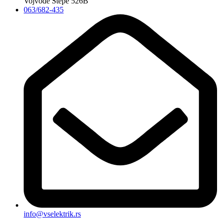
Vojvode Stepe 526B
063/682-435
info@vselektrik.rs