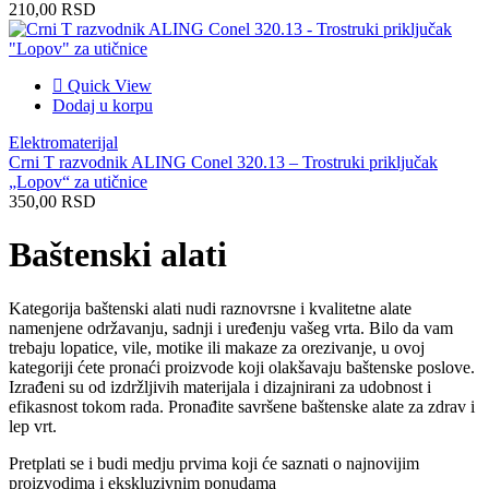
210,00
RSD
Quick View
Dodaj u korpu
Elektromaterijal
Crni T razvodnik ALING Conel 320.13 – Trostruki priključak
„Lopov“ za utičnice
350,00
RSD
Baštenski alati
Kategorija baštenski alati nudi raznovrsne i kvalitetne alate
namenjene održavanju, sadnji i uređenju vašeg vrta. Bilo da vam
trebaju lopatice, vile, motike ili makaze za orezivanje, u ovoj
kategoriji ćete pronaći proizvode koji olakšavaju baštenske poslove.
Izrađeni su od izdržljivih materijala i dizajnirani za udobnost i
efikasnost tokom rada. Pronađite savršene baštenske alate za zdrav i
lep vrt.
Pretplati se i budi medju prvima koji će saznati o najnovijim
proizvodima i ekskluzivnim ponudama