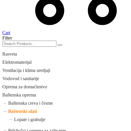
Cart
Filter
Rasveta
Elektromaterijal
Ventilacija i klima uredjaji
Vodovod i sanitarije
Oprema za domaćinstvo
Baštenska oprema
Baštenska creva i česme
Baštenski alati
Lopate i grabulje
Priključci i oprema za zalivanje