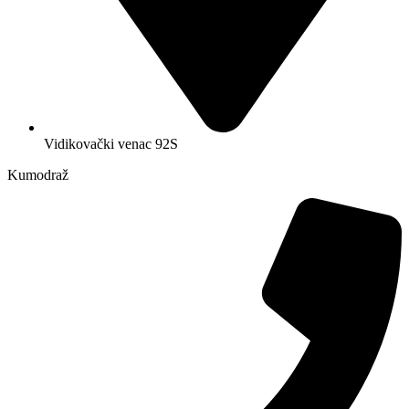
Vidikovački venac 92S
Kumodraž