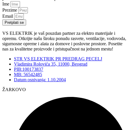
Ime
Prezime
Email
Pretplati se
VS ELEKTRIK je vaš pouzdan partner za elektro materijale i
opremu. Otkrijte našu široku ponudu rasvete, ventilacije, vodovoda,
sigurnosne opreme i alata za domove i poslovne prostore. Posetite
nas za kvalitetne proizvode i pristupačnost na jednom mestu!
STR VS ELEKTRIK PR PREDRAG PECELJ
Vladimira Rolovića 35, 11000, Beograd
PIB:100173837
MB: 56542485
Datum osnivanja: 1.10.2004
ŽARKOVO