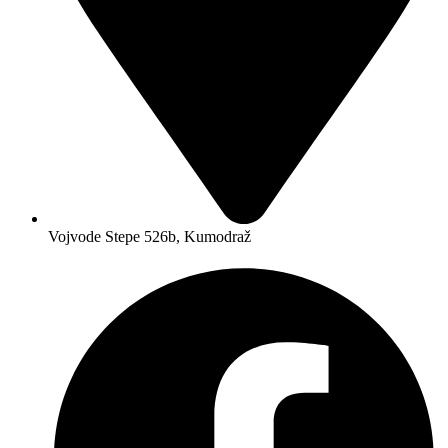
Vojvode Stepe 526b, Kumodraž