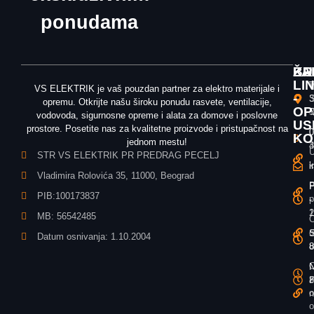
ponudama
ŽA
KU
BR
LI
T
V
VS ELEKTRIK je vaš pouzdan partner za elektro materijale i
-
3
S
opremu. Otkrijte našu široku ponudu rasvete, ventilacije,
OP
T
5
vodovoda, sigurnosne opreme i alata za domove i poslovne
US
prostore. Posetite nas za kvalitetne proizvode i pristupačnost na
0
0
KO
jednom mestu!
3
4
U
STR VS ELEKTRIK PR PREDRAG PECELJ
k
i
i
Vladimira Rolovića 35, 11000, Beograd
P
P
P
PIB:100173837
p
-
-
1
2
MB: 56542485
O
o
S
S
Datum osnivanja: 1.10.2004
u
8
8
O
N
N
z
P
8
o
n
o