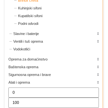
Brinox creva
Kuhinjski sifoni
Kupatilski sifoni
Podni odvodi
Slavine i baterije
Ventili i tuš oprema
Vodokotlići
Oprema za domaćinstvo
Baštenska oprema
Sigurnosna oprema i brave
Alati i oprema