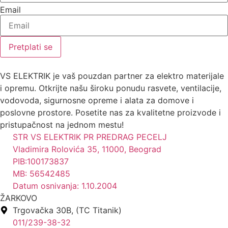
Email
Pretplati se
VS ELEKTRIK je vaš pouzdan partner za elektro materijale
i opremu. Otkrijte našu široku ponudu rasvete, ventilacije,
vodovoda, sigurnosne opreme i alata za domove i
poslovne prostore. Posetite nas za kvalitetne proizvode i
pristupačnost na jednom mestu!
STR VS ELEKTRIK PR PREDRAG PECELJ
Vladimira Rolovića 35, 11000, Beograd
PIB:100173837
MB: 56542485
Datum osnivanja: 1.10.2004
ŽARKOVO
Trgovačka 30B, (TC Titanik)
011/239-38-32