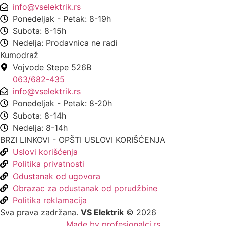
info@vselektrik.rs
Ponedeljak - Petak: 8-19h
Subota: 8-15h
Nedelja: Prodavnica ne radi
Kumodraž
Vojvode Stepe 526B
063/682-435
info@vselektrik.rs
Ponedeljak - Petak: 8-20h
Subota: 8-14h
Nedelja: 8-14h
BRZI LINKOVI - OPŠTI USLOVI KORIŠĆENJA
Uslovi korišćenja
Politika privatnosti
Odustanak od ugovora
Obrazac za odustanak od porudžbine
Politika reklamacija
Sva prava zadržana.
VS Elektrik
© 2026
Made by profesionalci.rs