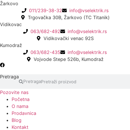
Skočite
Žarkovo
na
011/239-38-32
info@vselektrik.rs
sadržaj
Trgovačka 30B, Žarkovo (TC Titanik)
Vidikovac
063/682-492
info@vselektrik.rs
Vidikovački venac 92S
Kumodraž
063/682-435
info@vselektrik.rs
Vojvode Stepe 526b, Kumodraž
Pretraga
Pretraga
Pozovite nas
Početna
O nama
Prodavnica
Blog
Kontakt