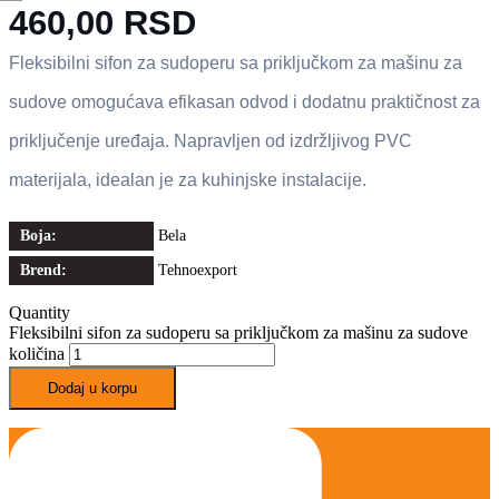
460,00
RSD
Fleksibilni sifon za sudoperu sa priključkom za mašinu za
sudove omogućava efikasan odvod i dodatnu praktičnost za
priključenje uređaja. Napravljen od izdržljivog PVC
materijala, idealan je za kuhinjske instalacije.
Boja:
Bela
Brend:
Tehnoexport
Quantity
Fleksibilni sifon za sudoperu sa priključkom za mašinu za sudove
količina
Dodaj u korpu