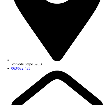
Vojvode Stepe 526B
063/682-435