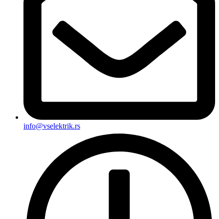
info@vselektrik.rs