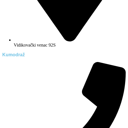
Vidikovački venac 92S
Kumodraž