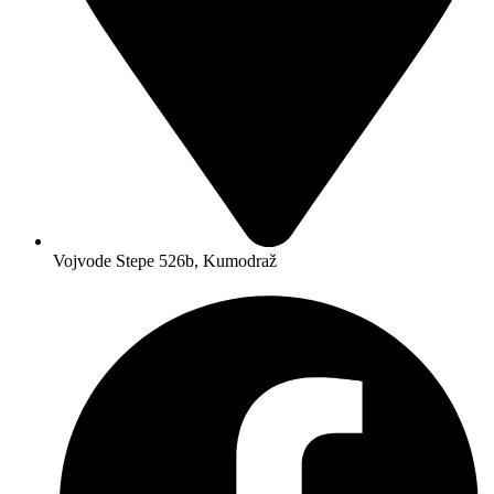
Vojvode Stepe 526b, Kumodraž