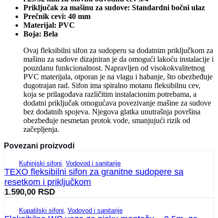
Priključak za mašinu za sudove: Standardni bočni ulaz
Prečnik cevi: 40 mm
Materijal: PVC
Boja: Bela
Ovaj fleksibilni sifon za sudoperu sa dodatnim priključkom za
mašinu za sudove dizajniran je da omogući lakoću instalacije i
pouzdanu funkcionalnost. Napravljen od visokokvalitetnog
PVC materijala, otporan je na vlagu i habanje, što obezbeđuje
dugotrajan rad. Sifon ima spiralno motanu fleksibilnu cev,
koja se prilagođava različitim instalacionim potrebama, a
dodatni priključak omogućava povezivanje mašine za sudove
bez dodatnih spojeva. Njegova glatka unutrašnja površina
obezbeđuje nesmetan protok vode, smanjujući rizik od
začepljenja.
Povezani proizvodi
Kuhinjski sifoni
,
Vodovod i sanitarije
TEXO fleksibilni sifon za granitne sudopere sa
resetkom i priključkom
1.590,00
RSD
Kupatilski sifoni
,
Vodovod i sanitarije