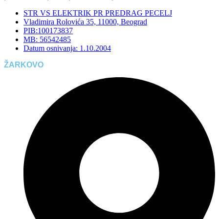
STR VS ELEKTRIK PR PREDRAG PECELJ
Vladimira Rolovića 35, 11000, Beograd
PIB:100173837
MB: 56542485
Datum osnivanja: 1.10.2004
ŽARKOVO