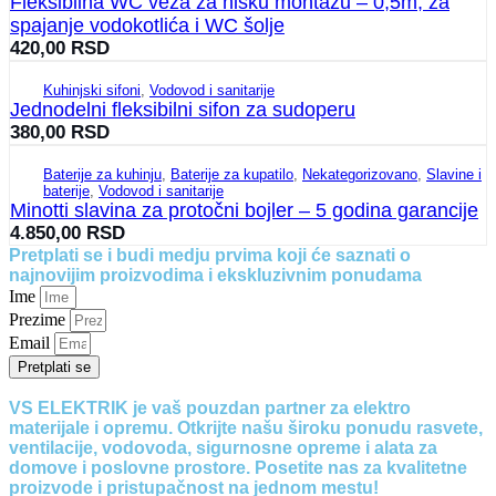
Fleksibilna WC veza za nisku montažu – 0,5m, za
spajanje vodokotlića i WC šolje
420,00
RSD
Kuhinjski sifoni
,
Vodovod i sanitarije
Jednodelni fleksibilni sifon za sudoperu
380,00
RSD
Baterije za kuhinju
,
Baterije za kupatilo
,
Nekategorizovano
,
Slavine i
baterije
,
Vodovod i sanitarije
Minotti slavina za protočni bojler – 5 godina garancije
4.850,00
RSD
Pretplati se i budi medju prvima koji će saznati o
najnovijim proizvodima i ekskluzivnim ponudama
Ime
Prezime
Email
Pretplati se
VS ELEKTRIK je vaš pouzdan partner za elektro
materijale i opremu. Otkrijte našu široku ponudu rasvete,
ventilacije, vodovoda, sigurnosne opreme i alata za
domove i poslovne prostore. Posetite nas za kvalitetne
proizvode i pristupačnost na jednom mestu!