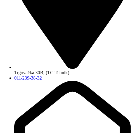
Trgovačka 30B, (TC Titanik)
011/239-38-32