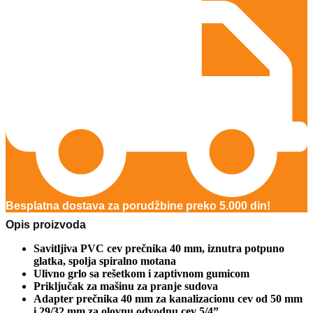
Besplatna dostava za porudžbine preko 5.000 din!
Opis proizvoda
Savitljiva PVC cev prečnika 40 mm, iznutra potpuno
glatka, spolja spiralno motana
Ulivno grlo sa rešetkom i zaptivnom gumicom
Priključak za mašinu za pranje sudova
Adapter prečnika 40 mm za kanalizacionu cev od 50 mm
i 29/32 mm za olovnu odvodnu cev 5/4”