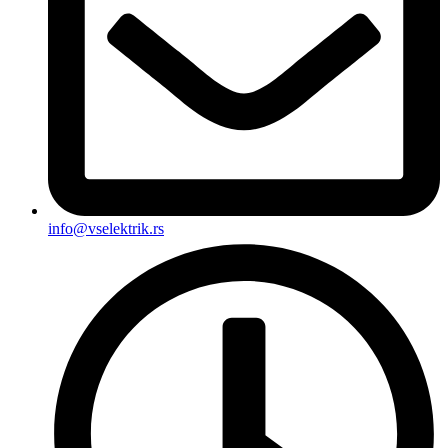
info@vselektrik.rs