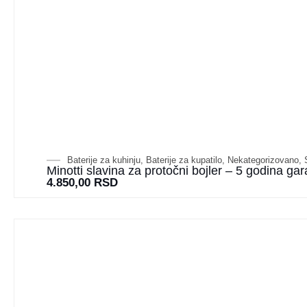
Baterije za kuhinju
,
Baterije za kupatilo
,
Nekategorizovano
,
Minotti slavina za protočni bojler – 5 godina gar
4.850,00
RSD