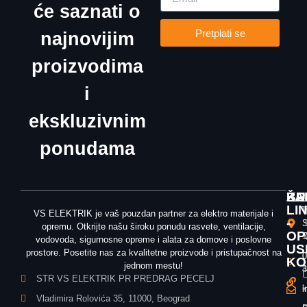
će saznati o
Pretplati se
najnovijim
proizvodima
i
ekskluzivnim
ponudama
ŽA
KU
BR
LI
T
V
VS ELEKTRIK je vaš pouzdan partner za elektro materijale i
-
3
S
opremu. Otkrijte našu široku ponudu rasvete, ventilacije,
OP
T
5
vodovoda, sigurnosne opreme i alata za domove i poslovne
US
prostore. Posetite nas za kvalitetne proizvode i pristupačnost na
0
0
KO
jednom mestu!
3
4
U
STR VS ELEKTRIK PR PREDRAG PECELJ
k
i
i
Vladimira Rolovića 35, 11000, Beograd