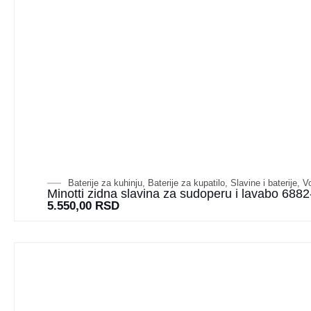
Baterije za kuhinju
,
Baterije za kupatilo
,
Slavine i baterije
,
Vo
Minotti zidna slavina za sudoperu i lavabo 6882
5.550,00
RSD