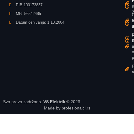
P
P
P
PIB:100173837
p
-
-
1
2
MB: 56542485
O
o
S
S
Datum osnivanja: 1.10.2004
u
8
8
O
N
N
z
P
8
o
n
o
p
P
r
Sva prava zadržana.
VS Elektrik
© 2026
Made by profesionalci.rs