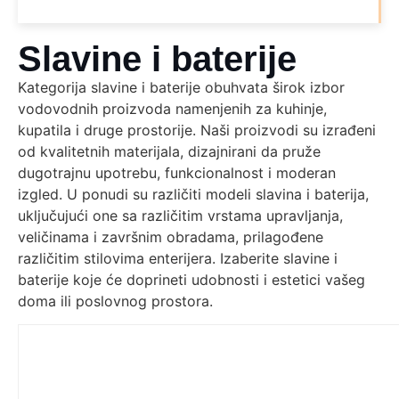
Slavine i baterije
Kategorija slavine i baterije obuhvata širok izbor
vodovodnih proizvoda namenjenih za kuhinje,
kupatila i druge prostorije. Naši proizvodi su izrađeni
od kvalitetnih materijala, dizajnirani da pruže
dugotrajnu upotrebu, funkcionalnost i moderan
izgled. U ponudi su različiti modeli slavina i baterija,
uključujući one sa različitim vrstama upravljanja,
veličinama i završnim obradama, prilagođene
različitim stilovima enterijera. Izaberite slavine i
baterije koje će doprineti udobnosti i estetici vašeg
doma ili poslovnog prostora.