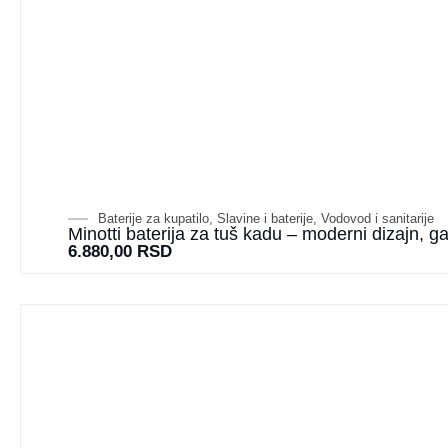
Baterije za kupatilo
,
Slavine i baterije
,
Vodovod i sanitarije
Minotti baterija za tuš kadu – moderni dizajn, g
6.880,00
RSD