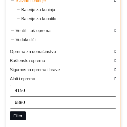
Slavine i baterije
Baterije za kuhinju
Baterije za kupatilo
Ventili i tuš oprema
Vodokotlići
Oprema za domaćinstvo
Baštenska oprema
Sigurnosna oprema i brave
Alati i oprema
Filter