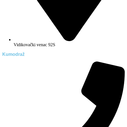
Vidikovački venac 92S
Kumodraž