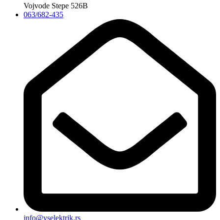
Vojvode Stepe 526B
063/682-435
info@vselektrik.rs