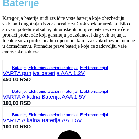
Baterije
Kategorija baterije nudi različite vrste baterija koje obezbeđuju
stabilan i dugotrajan izvor energije za širok spektar uređaja. Bilo da
su vam potrebne alkalne, litijumske ili punjive baterije, ovde ćete
pronaći proizvode koji garantuju pouzdanost i dug vek trajanja.
Idealne su za profesionalnu upotrebu, kao i za svakodnevne potrebe
u domaćinstvu. Pronađite prave baterije koje će zadovoljiti vaše
energetske zahteve.
Baterije
,
Elektroinstalacioni materijal
,
Elektromaterijal
VARTA punjiva baterija AAA 1.2V
450,00
RSD
Baterije
,
Elektroinstalacioni materijal
,
Elektromaterijal
VARTA Alkalna Baterija AAA 1.5V
100,00
RSD
Baterije
,
Elektroinstalacioni materijal
,
Elektromaterijal
VARTA Alkalna Baterija AA 1.5V
100,00
RSD