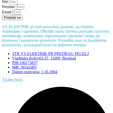
Ime
Prezime
Email
Pretplati se
VS ELEKTRIK je vaš pouzdan partner za elektro
materijale i opremu. Otkrijte našu široku ponudu rasvete,
ventilacije, vodovoda, sigurnosne opreme i alata za
domove i poslovne prostore. Posetite nas za kvalitetne
proizvode i pristupačnost na jednom mestu!
STR VS ELEKTRIK PR PREDRAG PECELJ
Vladimira Rolovića 35, 11000, Beograd
PIB:100173837
MB: 56542485
Datum osnivanja: 1.10.2004
ŽARKOVO