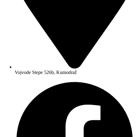
Vojvode Stepe 526b, Kumodraž