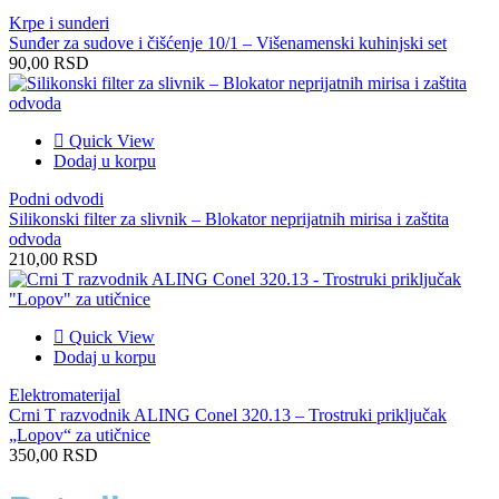
Krpe i sunderi
Sunđer za sudove i čišćenje 10/1 – Višenamenski kuhinjski set
90,00
RSD
Quick View
Dodaj u korpu
Podni odvodi
Silikonski filter za slivnik – Blokator neprijatnih mirisa i zaštita
odvoda
210,00
RSD
Quick View
Dodaj u korpu
Elektromaterijal
Crni T razvodnik ALING Conel 320.13 – Trostruki priključak
„Lopov“ za utičnice
350,00
RSD