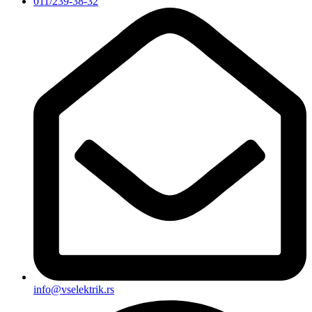
011/239-38-32
info@vselektrik.rs