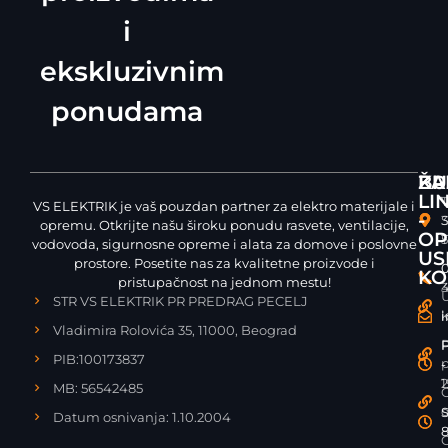
i
ekskluzivnim
ponudama
ŽA
KU
BR
LI
T
V
VS ELEKTRIK je vaš pouzdan partner za elektro materijale i
-
3
opremu. Otkrijte našu široku ponudu rasvete, ventilacije,
OP
T
vodovoda, sigurnosne opreme i alata za domove i poslovne
US
prostore. Posetite nas za kvalitetne proizvode i
0
0
KO
pristupačnost na jednom mestu!
3
U
STR VS ELEKTRIK PR PREDRAG PECELJ
k
i
i
Vladimira Rolovića 35, 11000, Beograd
P
P
P
PIB:100173837
p
-
-
1
MB: 56542485
o
S
S
Datum osnivanja: 1.10.2004
8
8
O