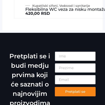
Kupatilski sifoni
,
Vodovod i sanitarije
Fleksibilna WC veza za nisku montažu 
420,00
RSD
Pretplati se i
budi medju
prvima koji
će saznati o
Pretplati se
najnovijim
proizvodima