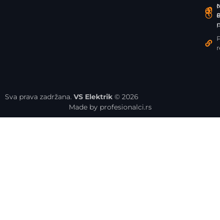
N
N
P
8
n
P
r
Sva prava zadržana.
VS Elektrik
© 2026
Made by profesionalci.rs