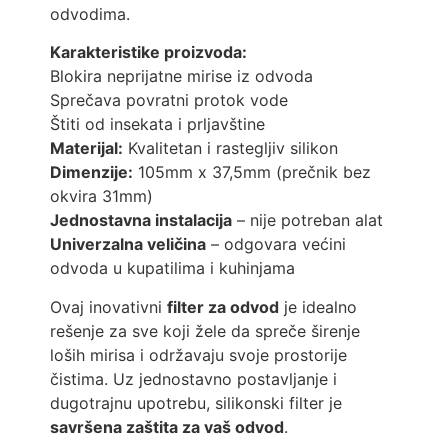
odvodima.
Karakteristike proizvoda:
Blokira neprijatne mirise iz odvoda
Sprečava povratni protok vode
Štiti od insekata i prljavštine
Materijal:
Kvalitetan i rastegljiv silikon
Dimenzije:
105mm x 37,5mm (prečnik bez
okvira 31mm)
Jednostavna instalacija
– nije potreban alat
Univerzalna veličina
– odgovara većini
odvoda u kupatilima i kuhinjama
Ovaj inovativni
filter za odvod
je idealno
rešenje za sve koji žele da spreče širenje
loših mirisa i održavaju svoje prostorije
čistima. Uz jednostavno postavljanje i
dugotrajnu upotrebu, silikonski filter je
savršena zaštita za vaš odvod
.