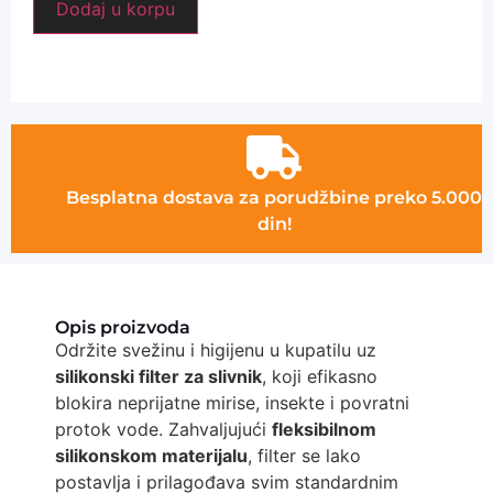
Dodaj u korpu
Besplatna dostava za porudžbine preko 5.000
din!
Opis proizvoda
Održite svežinu i higijenu u kupatilu uz
silikonski filter za slivnik
, koji efikasno
blokira neprijatne mirise, insekte i povratni
protok vode. Zahvaljujući
fleksibilnom
silikonskom materijalu
, filter se lako
postavlja i prilagođava svim standardnim