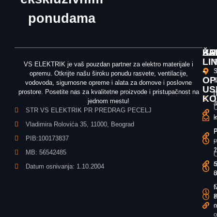
ponudama
ŽA
KU
BR
LI
T
V
VS ELEKTRIK je vaš pouzdan partner za elektro materijale i
-
3
S
opremu. Otkrijte našu široku ponudu rasvete, ventilacije,
OP
T
5
vodovoda, sigurnosne opreme i alata za domove i poslovne
US
prostore. Posetite nas za kvalitetne proizvode i pristupačnost na
0
0
KO
jednom mestu!
3
4
U
STR VS ELEKTRIK PR PREDRAG PECELJ
k
i
i
Vladimira Rolovića 35, 11000, Beograd
P
P
P
PIB:100173837
p
-
-
1
2
MB: 56542485
O
o
S
S
Datum osnivanja: 1.10.2004
u
8
8
O
N
N
z
P
8
o
n
o