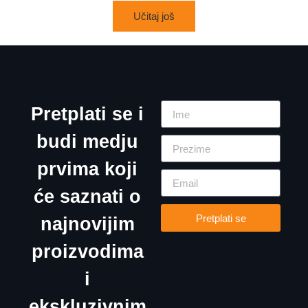
Učitaj još
Pretplati se i
budi medju
prvima koji
će saznati o
Pretplati se
najnovijim
proizvodima
i
ekskluzivnim