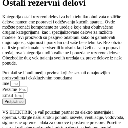
Ostali rezervni delovi
Kategorija ostali rezervni delovi za belu tehniku obuhvata različite
delove namenjene popravci i održavanju kućnih aparata. Ovde
možete pronaći komponente za uređaje koje nisu obuhvaćene
drugim kategorijama, kao i specijalizovane delove za različite
modele. Svi proizvodi su pažljivo odabrani kako bi garantovali
dugotrajnost, sigurnost i pouzdan rad vaše bele tehnike. Bez obzira
da li ste profesionalni serviser ili korisnik koji želi da sam popravi
uređaj, ova kategorija nudi kvalitetne i pouzdane rezervne delove.
Obezbedite dug vek trajanja svojih uređaja uz prave delove iz naše
ponude.
Pretplati se i budi medju prvima koji će saznati o najnovijim
proizvodima i ekskluzivnim ponudama
Ime
Prezime
Email
Pretplati se
VS ELEKTRIK je vaš pouzdan partner za elektro materijale i
opremu. Otkrijte našu široku ponudu rasvete, ventilacije, vodovoda,
sigurnosne opreme i alata za domove i poslovne prostore. Posetite
nas za kvalitetne proizvode i pristupačnost na jednom mestu!