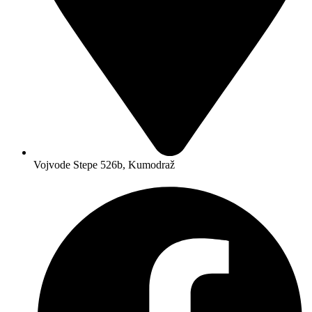
Vojvode Stepe 526b, Kumodraž