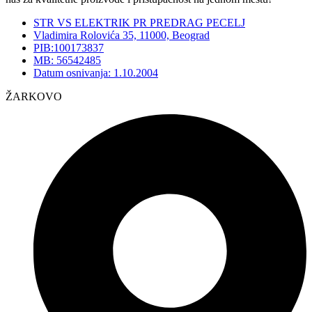
STR VS ELEKTRIK PR PREDRAG PECELJ
Vladimira Rolovića 35, 11000, Beograd
PIB:100173837
MB: 56542485
Datum osnivanja: 1.10.2004
ŽARKOVO