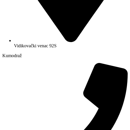
Vidikovački venac 92S
Kumodraž