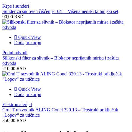
Krpe i sunderi
Sunđer za sudove i čišćenje 10/1 – Višenamenski kuhinjski set
90,00
RSD
Quick View
Dodaj u korpu
Podni odvodi
Silikonski filter za slivnik – Blokator neprijatnih mirisa i zaštita
odvoda
210,00
RSD
Quick View
Dodaj u korpu
Elektromaterijal
Crni T razvodnik ALING Conel 320.13 – Trostruki priključak
„Lopov“ za utičnice
350,00
RSD