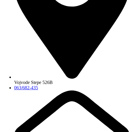
Vojvode Stepe 526B
063/682-435