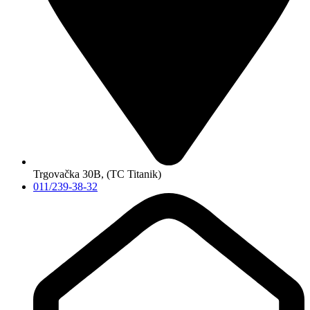
Trgovačka 30B, (TC Titanik)
011/239-38-32