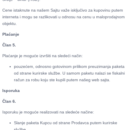
Cene istaknute na našem Sajtu važe isključivo za kupovinu putem
interneta i mogu se razlikovati u odnosu na cenu u maloprodajnom
objektu.
Plaćanje
Član 5.
Plaćanje je moguće izvršiti na sledeći način:
pouzećem, odnosno gotovinom prilikom preuzimanja paketa
od strane kurirske službe. U samom paketu nalazi se fiskalni
račun za robu koju ste kupili putem našeg web sajta.
Isporuka
Član 6.
Isporuku je moguće realizovati na sledeće načine:
Slanje paketa Kupcu od strane Prodavca putem kurirske
službe.