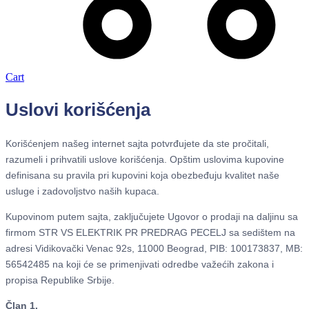
Cart
Uslovi korišćenja
Korišćenjem našeg internet sajta potvrđujete da ste pročitali,
razumeli i prihvatili uslove korišćenja. Opštim uslovima kupovine
definisana su pravila pri kupovini koja obezbeđuju kvalitet naše
usluge i zadovoljstvo naših kupaca.
Kupovinom putem sajta, zaključujete Ugovor o prodaji na daljinu sa
firmom STR VS ELEKTRIK PR PREDRAG PECELJ sa sedištem na
adresi Vidikovački Venac 92s, 11000 Beograd, PIB: 100173837, MB:
56542485 na koji će se primenjivati odredbe važećih zakona i
propisa Republike Srbije.
Član 1.