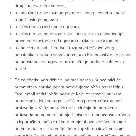
drugih ugovornih obaveza;
o postojanju zakonske odgovornosti zbog nesaobraznosti
robe ili usluge ugovoru;
o uslovima za raskidanje ugovora;
o uslovima, vremenskom roku i postupku za ostvarivanje
prava na odustanak od ugovora u skladu sa Zakonom;
o obavezi da plati Prodavcu razumne troškove zbog
odustanka u skladu sa zakonom, ako Kupac ostvaruje pravo
na odustanak od ugovora nakon što je podneo zahtev za
raskid.
Po završetku porudžbine, na mail adresu Kupca stići će
automatska poruka kojom potvrđujemo Vašu porudžbinu.
Ovaj email sadrži Vaše podatke koje ste ostavili prilikom
poručivanja. Nakon toga izvršićemo proveru dostupnosti
proizvoda iz Vaše porudžbine i u slučaju da poručene
proizvode nemamo na stanju ili nismo u mogućnosti da Vam
ih isporučimo, naša služba prodaje obavestiće Vas o tome
putem email-a ili putem telefona koji ste dostavili prilikom
kupovine. Nakon što dobijete obaveštenje, porudžbina će se