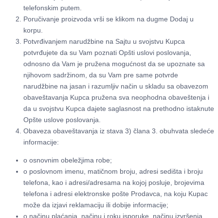
telefonskim putem.
Poručivanje proizvoda vrši se klikom na dugme Dodaj u
korpu.
Potvrđivanjem narudžbine na Sajtu u svojstvu Kupca
potvrđujete da su Vam poznati Opšti uslovi poslovanja,
odnosno da Vam je pružena mogućnost da se upoznate sa
njihovom sadržinom, da su Vam pre same potvrde
narudžbine na jasan i razumljiv način u skladu sa obavezom
obaveštavanja Kupca pružena sva neophodna obaveštenja i
da u svojstvu Kupca dajete saglasnost na prethodno istaknute
Opšte uslove poslovanja.
Obaveza obaveštavanja iz stava 3) člana 3. obuhvata sledeće
informacije:
o osnovnim obeležjima robe;
o poslovnom imenu, matičnom broju, adresi sedišta i broju
telefona, kao i adresi/adresama na kojoj posluje, brojevima
telefona i adresi elektronske pošte Prodavca, na koju Kupac
može da izjavi reklamaciju ili dobije informacije;
o načinu plaćanja, načinu i roku isporuke, načinu izvršenja