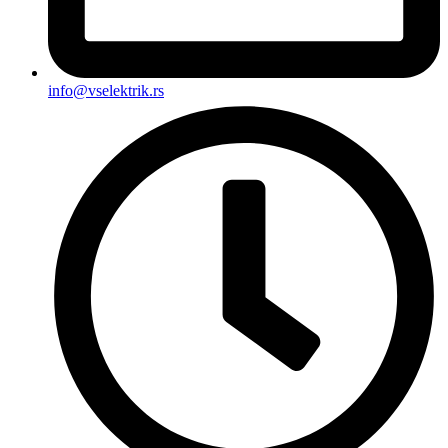
info@vselektrik.rs