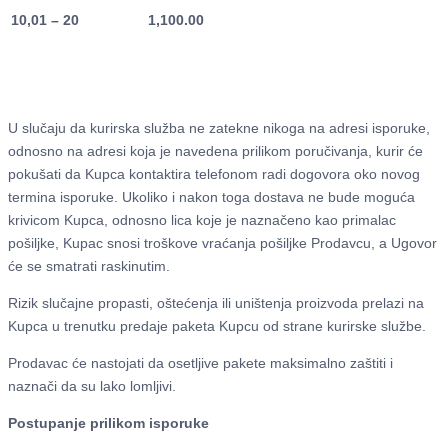
10,01 – 20
1,100.00
U slučaju da kurirska služba ne zatekne nikoga na adresi isporuke,
odnosno na adresi koja je navedena prilikom poručivanja, kurir će
pokušati da Kupca kontaktira telefonom radi dogovora oko novog
termina isporuke. Ukoliko i nakon toga dostava ne bude moguća
krivicom Kupca, odnosno lica koje je naznačeno kao primalac
pošiljke, Kupac snosi troškove vraćanja pošiljke Prodavcu, a Ugovor
će se smatrati raskinutim.
Rizik slučajne propasti, oštećenja ili uništenja proizvoda prelazi na
Kupca u trenutku predaje paketa Kupcu od strane kurirske službe.
Prodavac će nastojati da osetljive pakete maksimalno zaštiti i
naznači da su lako lomljivi.
Postupanje prilikom isporuke