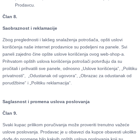
Prodavcu.
Član 8.
Saobraznost i reklamacije
Zbog preglednosti i lakšeg snalaženja potrošača, opšti uslovi
korišćenja naše internet prodavnice su podeljeni na panele. Svi
paneli zajedno čine opšte uslove korišćenja ovog web-shop-a.
Prihvatom opštih uslova korišćenja potrošači potvrđuju da su
pročitali i prihvatili sve panele, odnosno „Uslove korišćenja“, „Politiku
privatnosti“, „Odustanak od ugovora“, „Obrazac za odustanak od
porudžbine“ i „Politiku reklamacija“.
Saglasnost i promena uslova poslovanja
Član 9.
Svaki kupac prilikom poručivanja može proveriti trenutno važeće
uslove poslovanja. Prodavac je u obavezi da kupce obavesti ukoliko
dođe do promene bilo kakvih opštih uslova poslovanja koji su