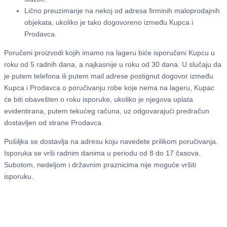
Lično preuzimanje na nekoj od adresa firminih maloprodajnih
objekata, ukoliko je tako dogovoreno između Kupca i
Prodavca.
Poručeni proizvodi kojih imamo na lageru biće isporučeni Kupcu u
roku od 5 radnih dana, a najkasnije u roku od 30 dana. U slučaju da
je putem telefona ili putem mail adrese postignut dogovor između
Kupca i Prodavca o poručivanju robe koje nema na lageru, Kupac
će biti obavešten o roku isporuke, ukoliko je njegova uplata
evidentirana, putem tekućeg računa, uz odgovarajući predračun
dostavljen od strane Prodavca.
Pošiljka se dostavlja na adresu koju navedete prilikom poručivanja.
Isporuka se vrši radnim danima u periodu od 8 do 17 časova.
Subotom, nedeljom i državnim praznicima nije moguće vršiti
isporuku.