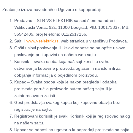
Značenje izraza navedenih u Ugovoru o kupoprodaji:
Prodavac – STR VS ELEKTRIK sa sedištem na adresi
Vidikovački Venac 92s, 11000 Beograd, PIB: 100173837, MB:
56542485, broj telefona: 011/2517156.
Sajt ili
www.vselektrik.rs
, web stranica u vlasništvu Prodavca.
Opšti uslovi poslovanja ili Uslovi odnose se na opšte uslove
poslovanje pri kupovini na našem web sajtu.
Korisnik – svaka osoba koja naš sajt koristi u svrhu
ostvarivanja kupovine proizvoda oglašenih na istom ili za
dobijanje informacija o pojedinom proizvodu.
Kupac – Svaka osoba koja je nakon pregleda i odabira
proizvoda poručila proizvode putem našeg sajta ili je
zainteresovana za isti.
Gost predstavlja svakog kupca koji kupovinu obavlja bez
registracije na sajtu.
Registrovani korisnik je svaki Korisnik koji je registrovao nalog
na našem sajtu.
Ugovor se odnosi na ugovor o kupoprodaji proizvoda sa sajta