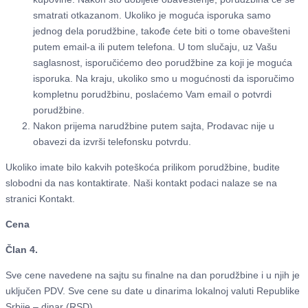
smatrati otkazanom. Ukoliko je moguća isporuka samo
jednog dela porudžbine, takođe ćete biti o tome obavešteni
putem email-a ili putem telefona. U tom slučaju, uz Vašu
saglasnost, isporučićemo deo porudžbine za koji je moguća
isporuka. Na kraju, ukoliko smo u mogućnosti da isporučimo
kompletnu porudžbinu, poslaćemo Vam email o potvrdi
porudžbine.
Nakon prijema narudžbine putem sajta, Prodavac nije u
obavezi da izvrši telefonsku potvrdu.
Ukoliko imate bilo kakvih poteškoća prilikom porudžbine, budite
slobodni da nas kontaktirate. Naši kontakt podaci nalaze se na
stranici Kontakt.
Cena
Član 4.
Sve cene navedene na sajtu su finalne na dan porudžbine i u njih je
uključen PDV. Sve cene su date u dinarima lokalnoj valuti Republike
Srbije – dinar (RSD).