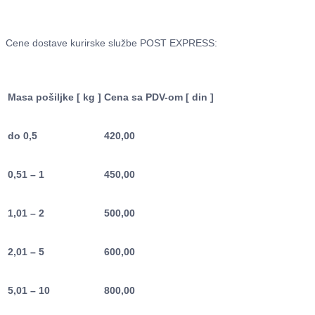
Cene dostave kurirske službe POST EXPRESS:
Masa pošiljke [ kg ]
Cena sa PDV-om [ din ]
do 0,5
420,00
0,51 – 1
450,00
1,01 – 2
500,00
2,01 – 5
600,00
5,01 – 10
800,00