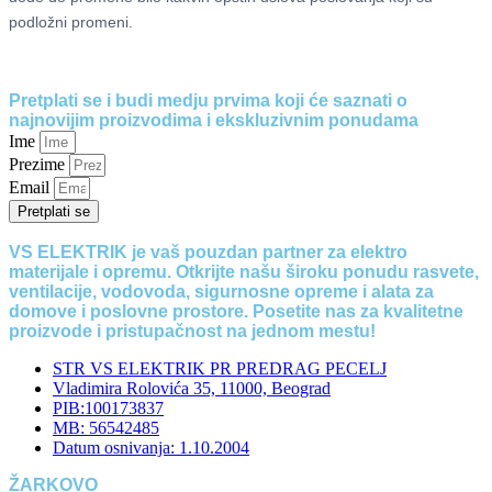
podložni promeni.
Pretplati se i budi medju prvima koji će saznati o
najnovijim proizvodima i ekskluzivnim ponudama
Ime
Prezime
Email
Pretplati se
VS ELEKTRIK je vaš pouzdan partner za elektro
materijale i opremu. Otkrijte našu široku ponudu rasvete,
ventilacije, vodovoda, sigurnosne opreme i alata za
domove i poslovne prostore. Posetite nas za kvalitetne
proizvode i pristupačnost na jednom mestu!
STR VS ELEKTRIK PR PREDRAG PECELJ
Vladimira Rolovića 35, 11000, Beograd
PIB:100173837
MB: 56542485
Datum osnivanja: 1.10.2004
ŽARKOVO