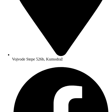
Vojvode Stepe 526b, Kumodraž