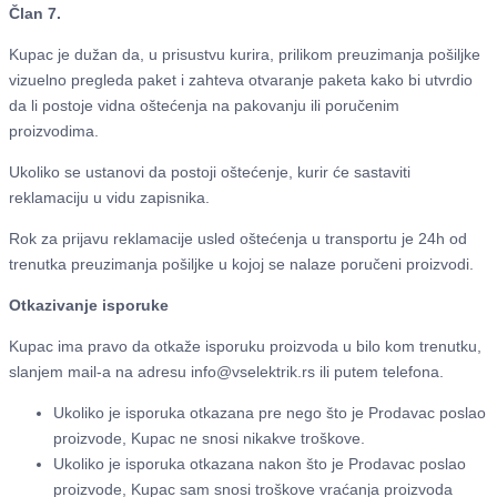
Član 7.
Kupac je dužan da, u prisustvu kurira, prilikom preuzimanja pošiljke
vizuelno pregleda paket i zahteva otvaranje paketa kako bi utvrdio
da li postoje vidna oštećenja na pakovanju ili poručenim
proizvodima.
Ukoliko se ustanovi da postoji oštećenje, kurir će sastaviti
reklamaciju u vidu zapisnika.
Rok za prijavu reklamacije usled oštećenja u transportu je 24h od
trenutka preuzimanja pošiljke u kojoj se nalaze poručeni proizvodi.
Otkazivanje isporuke
Kupac ima pravo da otkaže isporuku proizvoda u bilo kom trenutku,
slanjem mail-a na adresu info@vselektrik.rs ili putem telefona.
Ukoliko je isporuka otkazana pre nego što je Prodavac poslao
proizvode, Kupac ne snosi nikakve troškove.
Ukoliko je isporuka otkazana nakon što je Prodavac poslao
proizvode, Kupac sam snosi troškove vraćanja proizvoda