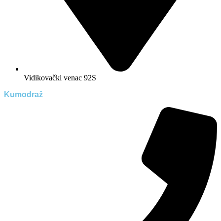
Vidikovački venac 92S
Kumodraž