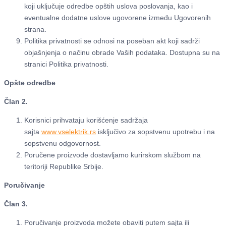
koji uključuje odredbe opštih uslova poslovanja, kao i
eventualne dodatne uslove ugovorene između Ugovorenih
strana.
Politika privatnosti se odnosi na poseban akt koji sadrži
objašnjenja o načinu obrade Vaših podataka. Dostupna su na
stranici Politika privatnosti.
Opšte odredbe
Član 2.
Korisnici prihvataju korišćenje sadržaja
sajta
www.vselektrik.rs
isključivo za sopstvenu upotrebu i na
sopstvenu odgovornost.
Poručene proizvode dostavljamo kurirskom službom na
teritoriji Republike Srbije.
Poručivanje
Član 3.
Poručivanje proizvoda možete obaviti putem sajta ili