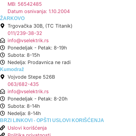
MB: 56542485
Datum osnivanja: 1.10.2004
ŽARKOVO
Trgovačka 30B, (TC Titanik)
011/239-38-32
info@vselektrik.rs
Ponedeljak - Petak: 8-19h
Subota: 8-15h
Nedelja: Prodavnica ne radi
Kumodraž
Vojvode Stepe 526B
063/682-435
info@vselektrik.rs
Ponedeljak - Petak: 8-20h
Subota: 8-14h
Nedelja: 8-14h
BRZI LINKOVI - OPŠTI USLOVI KORIŠĆENJA
Uslovi korišćenja
Politika privatnosti