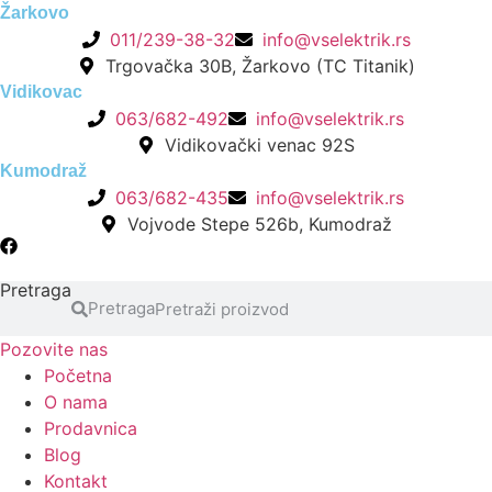
Skočite
Žarkovo
na
011/239-38-32
info@vselektrik.rs
sadržaj
Trgovačka 30B, Žarkovo (TC Titanik)
Vidikovac
063/682-492
info@vselektrik.rs
Vidikovački venac 92S
Kumodraž
063/682-435
info@vselektrik.rs
Vojvode Stepe 526b, Kumodraž
Pretraga
Pretraga
Pozovite nas
Početna
O nama
Prodavnica
Blog
Kontakt