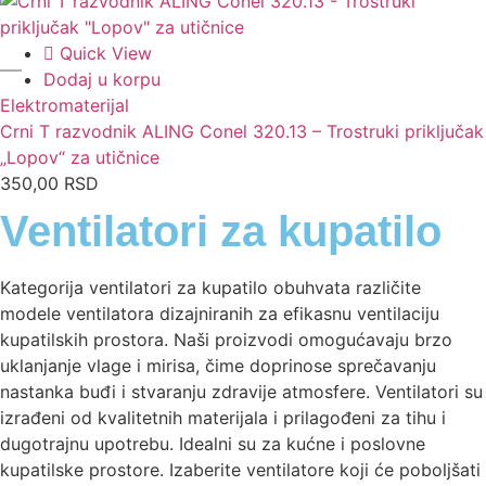
Quick View
Dodaj u korpu
Elektromaterijal
Crni T razvodnik ALING Conel 320.13 – Trostruki priključak
„Lopov“ za utičnice
350,00
RSD
Ventilatori za kupatilo
Kategorija ventilatori za kupatilo obuhvata različite
modele ventilatora dizajniranih za efikasnu ventilaciju
kupatilskih prostora. Naši proizvodi omogućavaju brzo
uklanjanje vlage i mirisa, čime doprinose sprečavanju
nastanka buđi i stvaranju zdravije atmosfere. Ventilatori su
izrađeni od kvalitetnih materijala i prilagođeni za tihu i
dugotrajnu upotrebu. Idealni su za kućne i poslovne
kupatilske prostore. Izaberite ventilatore koji će poboljšati