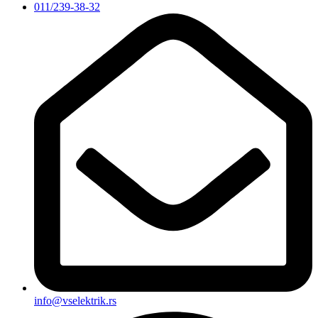
011/239-38-32
info@vselektrik.rs