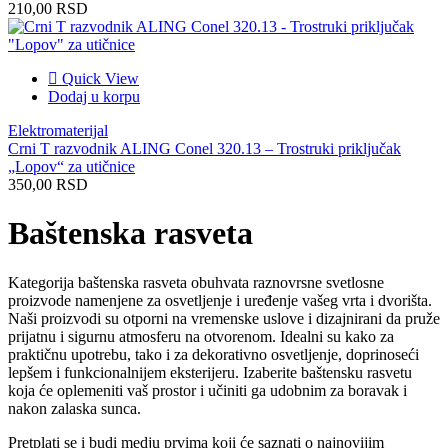
210,00
RSD
Quick View
Dodaj u korpu
Elektromaterijal
Crni T razvodnik ALING Conel 320.13 – Trostruki priključak
„Lopov“ za utičnice
350,00
RSD
Baštenska rasveta
Kategorija baštenska rasveta obuhvata raznovrsne svetlosne
proizvode namenjene za osvetljenje i uređenje vašeg vrta i dvorišta.
Naši proizvodi su otporni na vremenske uslove i dizajnirani da pruže
prijatnu i sigurnu atmosferu na otvorenom. Idealni su kako za
praktičnu upotrebu, tako i za dekorativno osvetljenje, doprinoseći
lepšem i funkcionalnijem eksterijeru. Izaberite baštensku rasvetu
koja će oplemeniti vaš prostor i učiniti ga udobnim za boravak i
nakon zalaska sunca.
Pretplati se i budi medju prvima koji će saznati o najnovijim