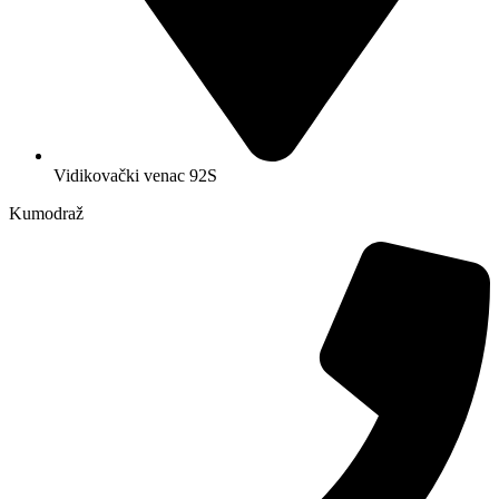
Vidikovački venac 92S
Kumodraž