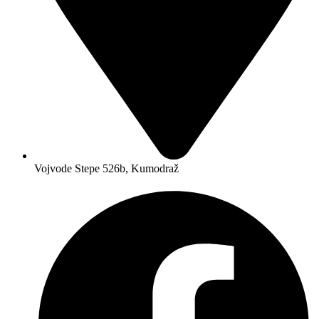
Vojvode Stepe 526b, Kumodraž