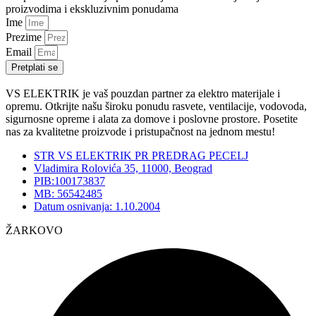
proizvodima i ekskluzivnim ponudama
Ime
Prezime
Email
Pretplati se
VS ELEKTRIK je vaš pouzdan partner za elektro materijale i
opremu. Otkrijte našu široku ponudu rasvete, ventilacije, vodovoda,
sigurnosne opreme i alata za domove i poslovne prostore. Posetite
nas za kvalitetne proizvode i pristupačnost na jednom mestu!
STR VS ELEKTRIK PR PREDRAG PECELJ
Vladimira Rolovića 35, 11000, Beograd
PIB:100173837
MB: 56542485
Datum osnivanja: 1.10.2004
ŽARKOVO