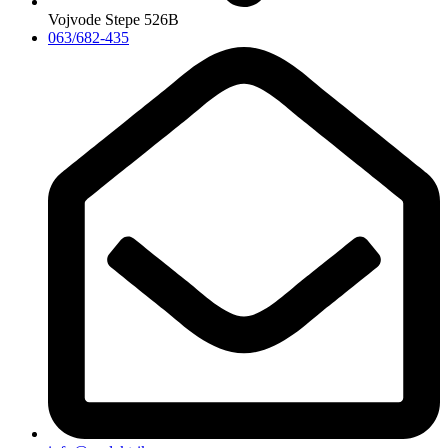
Vojvode Stepe 526B
063/682-435