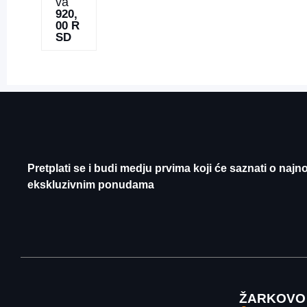
va
920,
00
R
SD
Pretplati se i budi medju prvima koji će saznati o najn
ekskluzivnim ponudama
ŽARKOVO