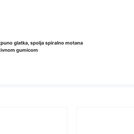
tpuno glatka, spolja spiralno motana
aptivnom gumicom