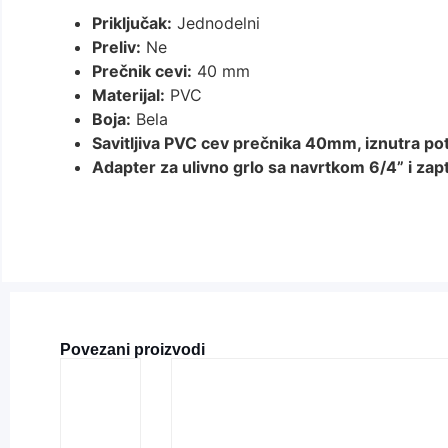
Priključak:
Jednodelni
Preliv:
Ne
Prečnik cevi:
40 mm
Materijal:
PVC
Boja:
Bela
Savitljiva PVC cev prečnika 40mm, iznutra po
Adapter za ulivno grlo sa navrtkom 6/4” i z
Povezani proizvodi