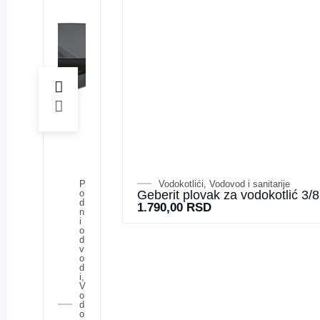
P
Vodokotlići
,
Vodovod i sanitarije
o
Geberit plovak za vodokotlić 3/8
d
1.790,00
RSD
n
i
o
d
v
o
d
i
,
V
o
d
o