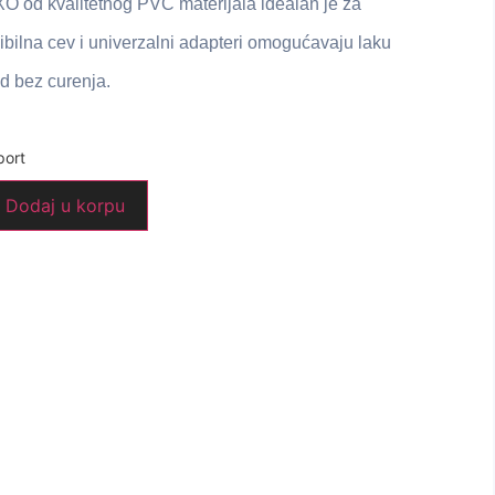
EXO od kvalitetnog PVC materijala idealan je za
ibilna cev i univerzalni adapteri omogućavaju laku
d bez curenja.
ort
Dodaj u korpu