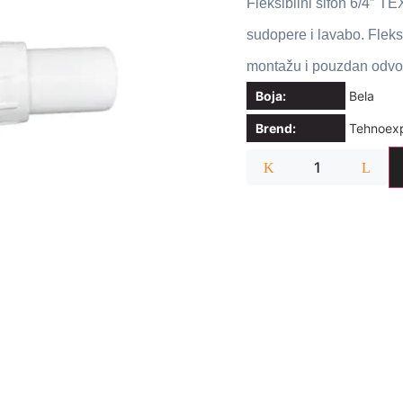
Fleksibilni sifon 6/4″ T
sudopere i lavabo. Fleks
montažu i pouzdan odvo
Boja:
Bela
Brend:
Tehnoexp