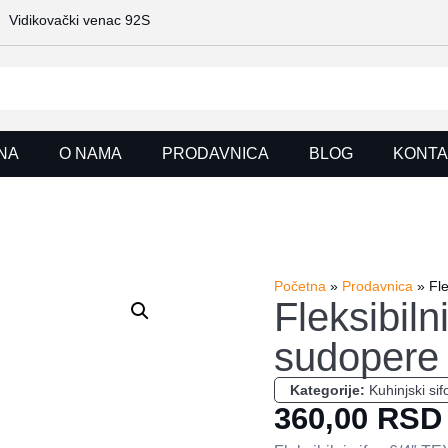
Vidikovački venac 92S
Trgovačka 30B, Žarkovo (TC Titanik)
Vojvode Stepe 526b, Kumodraž
NA
O NAMA
PRODAVNICA
BLOG
KONTA
Početna
»
Prodavnica
»
Fle
Fleksibiln
sudopere 
Kategorije:
Kuhinjski sif
360,00
RSD