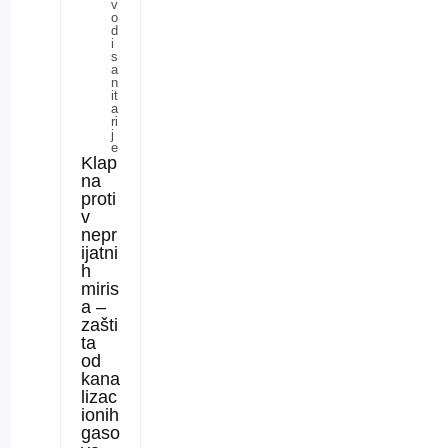
v
o
d
i
s
a
n
it
a
ri
j
e
Klap
na
proti
v
nepr
ijatni
h
miris
a –
zašti
ta
od
kana
lizac
ionih
gaso