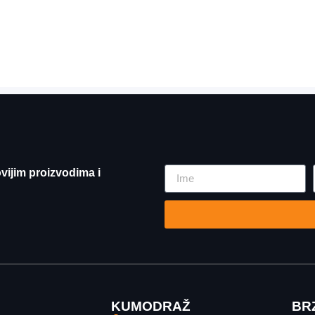
ovijim proizvodima i
KUMODRAŽ
BRZ