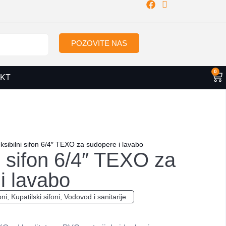
POZOVITE NAS
0
KT
ksibilni sifon 6/4″ TEXO za sudopere i lavabo
i sifon 6/4″ TEXO za
i lavabo
oni
,
Kupatilski sifoni
,
Vodovod i sanitarije