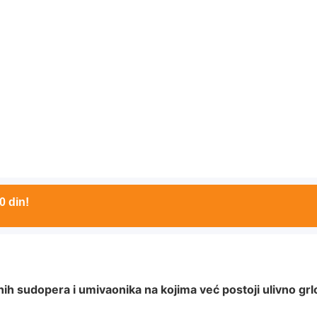
0 din!
nih sudopera i umivaonika na kojima već postoji ulivno grl