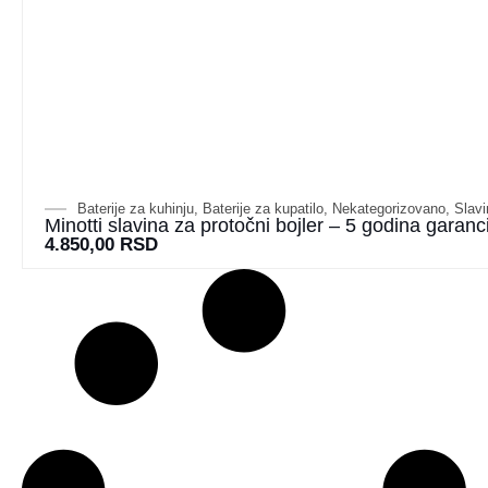
Baterije za kuhinju
,
Baterije za kupatilo
,
Nekategorizovano
,
Slavi
Minotti slavina za protočni bojler – 5 godina garanc
4.850,00
RSD