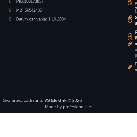
PIB:100173837
p
-
-
1
2
MB: 56542485
O
o
S
S
Datum osnivanja: 1.10.2004
u
8
8
O
N
N
z
P
8
o
n
o
p
P
r
Sva prava zadržana.
VS Elektrik
© 2026
Made by profesionalci.rs