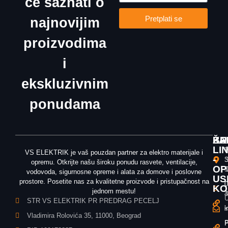
će saznati o
Pretplati se
najnovijim
proizvodima
i
ekskluzivnim
ponudama
ŽA
KU
BR
LI
T
V
VS ELEKTRIK je vaš pouzdan partner za elektro materijale i
-
3
S
opremu. Otkrijte našu široku ponudu rasvete, ventilacije,
OP
T
5
vodovoda, sigurnosne opreme i alata za domove i poslovne
US
prostore. Posetite nas za kvalitetne proizvode i pristupačnost na
0
0
KO
jednom mestu!
3
4
U
STR VS ELEKTRIK PR PREDRAG PECELJ
k
i
i
Vladimira Rolovića 35, 11000, Beograd
P
P
P