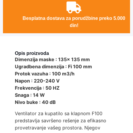
Besplatna dostava za porudžbine preko 5.000
din!
Opis proizvoda
Dimenzija maske : 135x 135 mm
Ugradbena dimenzija : Fi 100 mm
Protok vazuha : 100 m3/h
Napon : 220-240 V
Frekvencija : 50 HZ
Snaga : 14 W
Nivo buke : 40 dB
Ventilator za kupatilo sa klapnom F100
predstavlja savršeno rešenje za efikasno
provetravanje vašeg prostora. Njegov