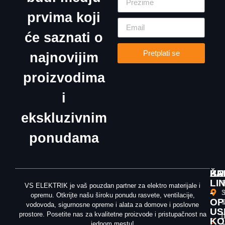
prvima koji
će saznati o
Pretplati se
najnovijim
proizvodima
i
ekskluzivnim
ponudama
ŽA
KU
BR
LI
T
V
VS ELEKTRIK je vaš pouzdan partner za elektro materijale i
-
3
S
opremu. Otkrijte našu široku ponudu rasvete, ventilacije,
OP
T
5
vodovoda, sigurnosne opreme i alata za domove i poslovne
US
prostore. Posetite nas za kvalitetne proizvode i pristupačnost na
0
0
KO
jednom mestu!