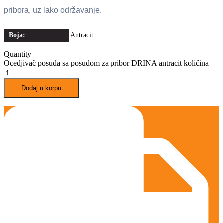
pribora, uz lako održavanje.
Boja:
Antracit
Quantity
Ocedjivač posuđa sa posudom za pribor DRINA antracit količina
Dodaj u korpu