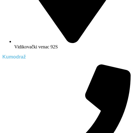
Vidikovački venac 92S
Kumodraž