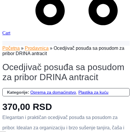
Cart
Početna
»
Prodavnica
»
Ocedjivač posuđa sa posudom za
pribor DRINA antracit
Ocedjivač posuđa sa posudom
za pribor DRINA antracit
Kategorije:
Oprema za domaćinstvo
,
Plastika za kuću
370,00
RSD
Elegantan i praktičan ocedjivač posuđa sa posudom za
pribor. Idealan za organizaciju i brzo sušenje tanjira, čaša i