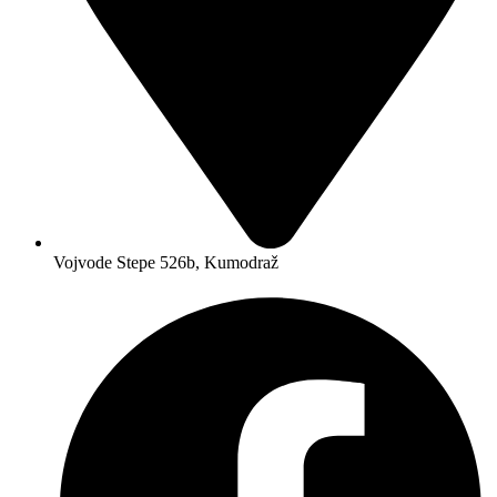
Vojvode Stepe 526b, Kumodraž