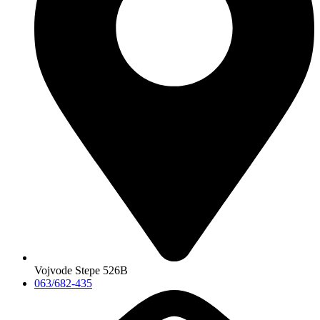
Vojvode Stepe 526B
063/682-435