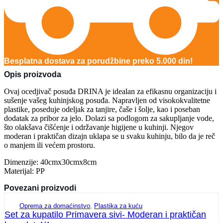
Besplatna dostava za porudžbine preko 5.000 din!
Opis proizvoda
Ovaj ocedjivač posuđa DRINA je idealan za efikasnu organizaciju i
sušenje vašeg kuhinjskog posuđa. Napravljen od visokokvalitetne
plastike, poseduje odeljak za tanjire, čaše i šolje, kao i poseban
dodatak za pribor za jelo. Dolazi sa podlogom za sakupljanje vode,
što olakšava čišćenje i održavanje higijene u kuhinji. Njegov
moderan i praktičan dizajn uklapa se u svaku kuhinju, bilo da je reč
o manjem ili većem prostoru.
Dimenzije: 40cmx30cmx8cm
Materijal: PP
Povezani proizvodi
Oprema za domaćinstvo
,
Plastika za kuću
Set za kupatilo Primavera sivi- Moderan i praktičan