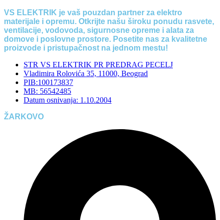
VS ELEKTRIK je vaš pouzdan partner za elektro
materijale i opremu. Otkrijte našu široku ponudu rasvete,
ventilacije, vodovoda, sigurnosne opreme i alata za
domove i poslovne prostore. Posetite nas za kvalitetne
proizvode i pristupačnost na jednom mestu!
STR VS ELEKTRIK PR PREDRAG PECELJ
Vladimira Rolovića 35, 11000, Beograd
PIB:100173837
MB: 56542485
Datum osnivanja: 1.10.2004
ŽARKOVO