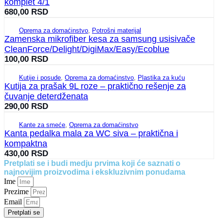
komplet 4/1
680,00
RSD
Oprema za domaćinstvo
,
Potrošni materijal
Zamenska mikrofiber kesa za samsung usisivače
CleanForce/Delight/DigiMax/Easy/Ecoblue
100,00
RSD
Kutije i posude
,
Oprema za domaćinstvo
,
Plastika za kuću
Kutija za prašak 9L roze – praktično rešenje za
čuvanje deterdženata
290,00
RSD
Kante za smeće
,
Oprema za domaćinstvo
Kanta pedalka mala za WC siva – praktična i
kompaktna
430,00
RSD
Pretplati se i budi medju prvima koji će saznati o
najnovijim proizvodima i ekskluzivnim ponudama
Ime
Prezime
Email
Pretplati se