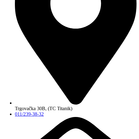
Trgovačka 30B, (TC Titanik)
011/239-38-32