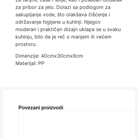
za pribor za jelo. Dolazi sa podlogom za
sakupljanje vode, što olakšava čišćenje i
održavanje higijene u kuhinji. Njegov
moderan i praktičan dizajn uklapa se u svaku
kuhinju, bilo da je reč o manjem ili većem
prostoru.
Dimenzije: 40cmx30cmx8cm
Materijal: PP
Povezani proizvodi