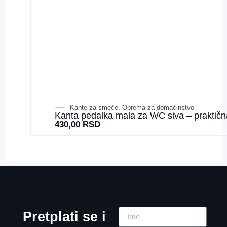
Kante za smeće
,
Oprema za domaćinstvo
Kanta pedalka mala za WC siva – praktičn
430,00
RSD
Pretplati se i