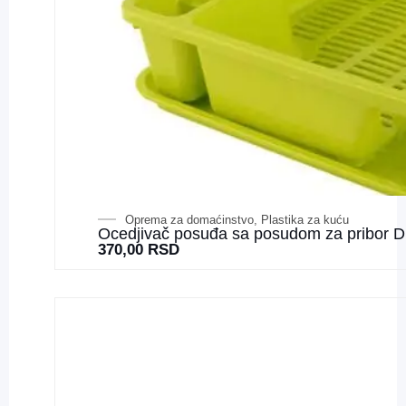
Oprema za domaćinstvo
,
Plastika za kuću
Ocedjivač posuđa sa posudom za pribor D
370,00
RSD