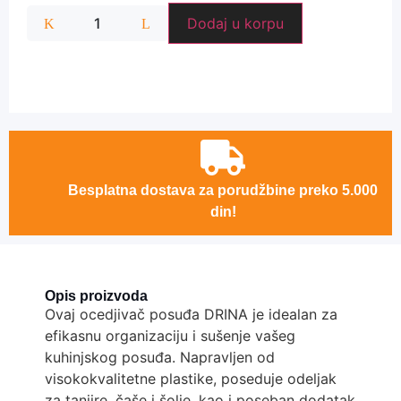
Dodaj u korpu
Besplatna dostava za porudžbine preko 5.000
din!
Opis proizvoda
Ovaj ocedjivač posuđa DRINA je idealan za
efikasnu organizaciju i sušenje vašeg
kuhinjskog posuđa. Napravljen od
visokokvalitetne plastike, poseduje odeljak
za tanjire, čaše i šolje, kao i poseban dodatak