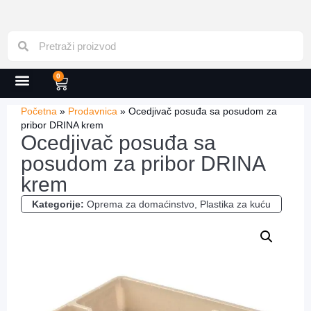
0
Početna
»
Prodavnica
»
Ocedjivač posuđa sa posudom za
pribor DRINA krem
Ocedjivač posuđa sa
posudom za pribor DRINA
krem
Kategorije:
Oprema za domaćinstvo
,
Plastika za kuću