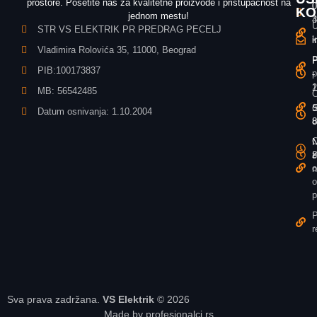
prostore. Posetite nas za kvalitetne proizvode i pristupačnost na
0
0
KO
jednom mestu!
3
4
U
STR VS ELEKTRIK PR PREDRAG PECELJ
k
i
i
Vladimira Rolovića 35, 11000, Beograd
P
P
P
PIB:100173837
p
-
-
1
2
MB: 56542485
O
o
S
S
Datum osnivanja: 1.10.2004
u
8
8
O
N
N
z
P
8
o
n
o
p
P
r
Sva prava zadržana.
VS Elektrik
© 2026
Made by profesionalci.rs