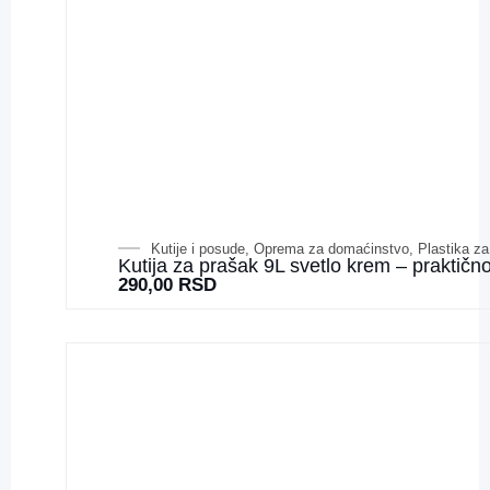
Kutije i posude
,
Oprema za domaćinstvo
,
Plastika z
Kutija za prašak 9L svetlo krem – praktičn
290,00
RSD