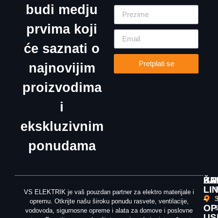
budi medju
prvima koji
će saznati o
Pretplati se
najnovijim
proizvodima
i
ekskluzivnim
ponudama
ŽA
KU
BR
LI
T
V
VS ELEKTRIK je vaš pouzdan partner za elektro materijale i
-
3
S
opremu. Otkrijte našu široku ponudu rasvete, ventilacije,
OP
T
5
vodovoda, sigurnosne opreme i alata za domove i poslovne
US