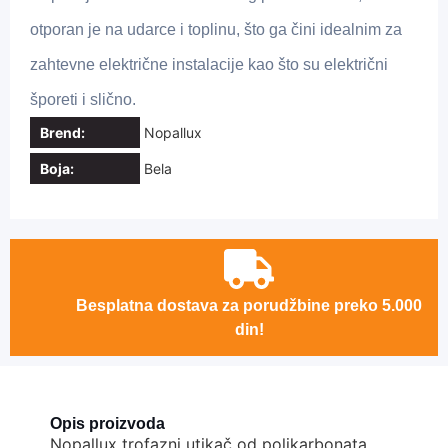
otporan je na udarce i toplinu, što ga čini idealnim za
zahtevne električne instalacije kao što su električni
šporeti i slično.
Brend:
Nopallux
Boja:
Bela
Besplatna dostava za porudžbine preko 5.000
din!
Opis proizvoda
Nopallux trofazni utikač od polikarbonata