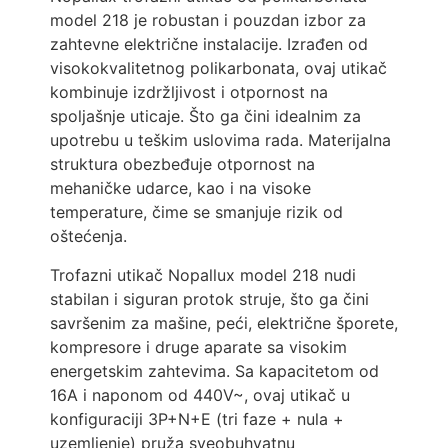
model 218 je robustan i pouzdan izbor za
zahtevne električne instalacije. Izrađen od
visokokvalitetnog polikarbonata, ovaj utikač
kombinuje izdržljivost i otpornost na
spoljašnje uticaje. Što ga čini idealnim za
upotrebu u teškim uslovima rada. Materijalna
struktura obezbeđuje otpornost na
mehaničke udarce, kao i na visoke
temperature, čime se smanjuje rizik od
oštećenja.
Trofazni utikač Nopallux model 218 nudi
stabilan i siguran protok struje, što ga čini
savršenim za mašine, peći, električne šporete,
kompresore i druge aparate sa visokim
energetskim zahtevima. Sa kapacitetom od
16A i naponom od 440V~, ovaj utikač u
konfiguraciji 3P+N+E (tri faze + nula +
uzemljenje) pruža sveobuhvatnu