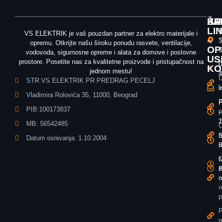
ŽA
KU
BR
LI
T
V
VS ELEKTRIK je vaš pouzdan partner za elektro materijale i
-
3
S
opremu. Otkrijte našu široku ponudu rasvete, ventilacije,
OP
T
5
vodovoda, sigurnosne opreme i alata za domove i poslovne
US
prostore. Posetite nas za kvalitetne proizvode i pristupačnost na
0
0
KO
jednom mestu!
3
4
U
STR VS ELEKTRIK PR PREDRAG PECELJ
k
i
i
Vladimira Rolovića 35, 11000, Beograd
P
P
P
PIB:100173837
p
-
-
1
2
MB: 56542485
O
o
S
S
Datum osnivanja: 1.10.2004
u
8
8
O
N
N
z
P
8
o
n
o
p
P
r