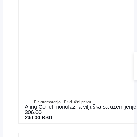
Elektromaterijal
,
Priključni pribor
Aling Conel monofazna viljuška sa uzemljenj
306.00
240,00
RSD