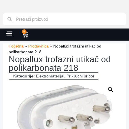
0
Početna
»
Prodavnica
»
Nopallux trofazni utikač od
polikarbonata 218
Nopallux trofazni utikač od
polikarbonata 218
Kategorije:
Elektromaterijal
,
Priključni pribor