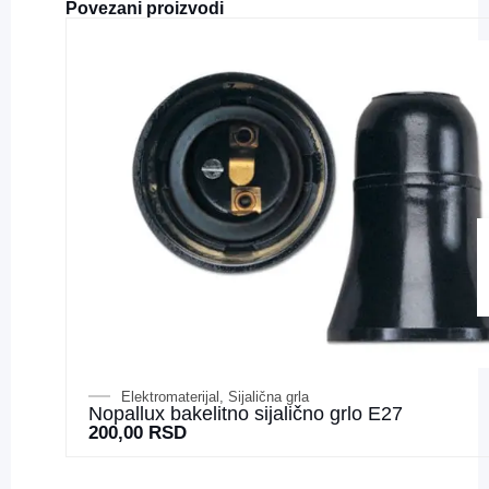
Povezani proizvodi
Elektromaterijal
,
Sijalična grla
Nopallux bakelitno sijalično grlo E27
200,00
RSD