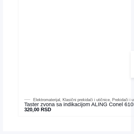
Elektromaterijal
,
Klasični prekidači i utičnice
,
Prekidači i u
Taster zvona sa indikacijom ALING Conel 610
320,00
RSD