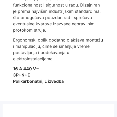
funkcionalnost i sigurnost u radu. Dizajniran
je prema najvišim industrijskim standardima,
što omogućava pouzdan rad i sprečava
eventualne kvarove izazvane nepravilnim
protokom struje.
Ergonomski oblik dodatno olakšava montažu
i manipulaciju, čime se smanjuje vreme
postavljanja i podešavanja u
elektroinstalacijama.
16 A 440 V~
3P+N+E
Polikarbonatni, L izvedba