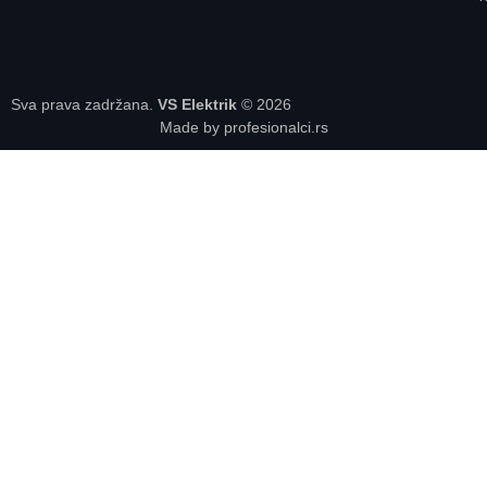
Sva prava zadržana.
VS Elektrik
© 2026
Made by profesionalci.rs