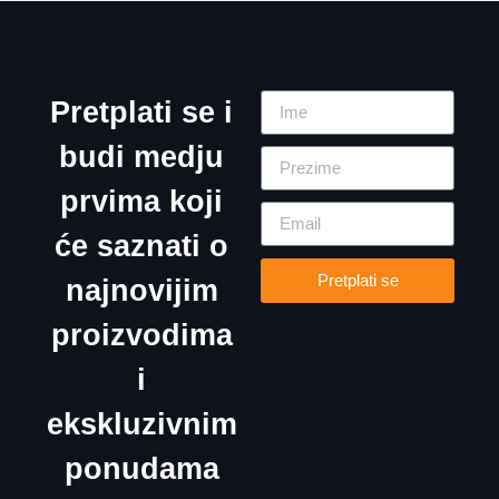
Pretplati se i
budi medju
prvima koji
će saznati o
Pretplati se
najnovijim
proizvodima
i
ekskluzivnim
ponudama