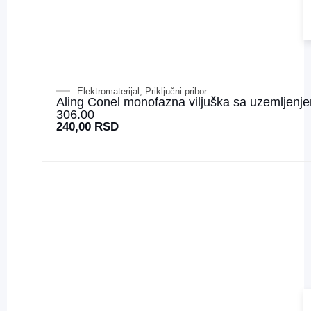
Elektromaterijal
,
Priključni pribor
Aling Conel monofazna viljuška sa uzemljenj
306.00
240,00
RSD