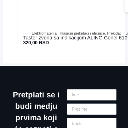
Elektromaterijal
,
Klasični prekidači i utičnice
,
Prekidači i u
Taster zvona sa indikacijom ALING Conel 610
320,00
RSD
Pretplati se i
budi medju
prvima koji