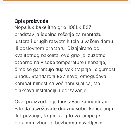
Opis proizvoda
Nopallux bakelitno grlo 106LK E27
predstavlja idealno rešenje za montažu
lustera i drugih rasvetnih tela u vašem domu
ili poslovnom prostoru. Dizajnirano od
kvalitetnog bakelita, ovo grlo je izuzetno
otporno na visoke temperature i habanje,
čime se garantuje dug vek trajanja i sigurnost
u radu. Standardni E27 navoj omogućava
kompatibilnost sa većinom sijalica, što
olakšava instalaciju i održavanje.
Ovaj proizvod je jednostavan za montiranje.
Bilo da osvežavate dnevnu sobu, kancelariju
ili trpezariju, Nopallux grlo za lampe je
pouzdan izbor za bezbedno osvetljenje.