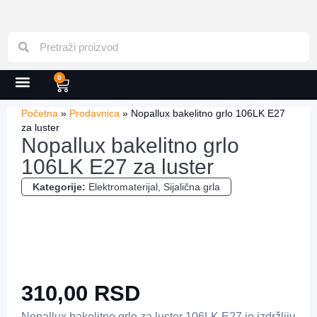
0
Početna
»
Prodavnica
»
Nopallux bakelitno grlo 106LK E27
za luster
Nopallux bakelitno grlo
106LK E27 za luster
Kategorije:
Elektromaterijal
,
Sijalična grla
310,00
RSD
Nopallux bakelitno grlo za luster 106LK E27 je izdržljiv