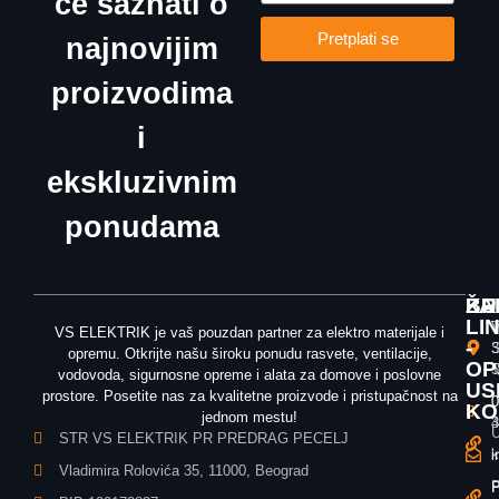
će saznati o
Pretplati se
najnovijim
proizvodima
i
ekskluzivnim
ponudama
ŽA
KU
BR
LI
T
V
VS ELEKTRIK je vaš pouzdan partner za elektro materijale i
-
3
S
opremu. Otkrijte našu široku ponudu rasvete, ventilacije,
OP
T
5
vodovoda, sigurnosne opreme i alata za domove i poslovne
US
prostore. Posetite nas za kvalitetne proizvode i pristupačnost na
0
0
KO
jednom mestu!
3
4
U
STR VS ELEKTRIK PR PREDRAG PECELJ
k
i
i
Vladimira Rolovića 35, 11000, Beograd
P
P
P