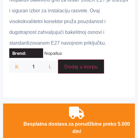
i siguran izbor za instalaciju rasvete. Ovaj
visokokvalitetni konektor pruža pouzdanost i
dugotrajnost zahvaljujući bakelitnoj osnovi i
standardizovanom E27 navojnom priključku.
Brend:
Nopallux
Dodaj u korpu
Besplatna dostava za porudžbine preko 5.000
din!