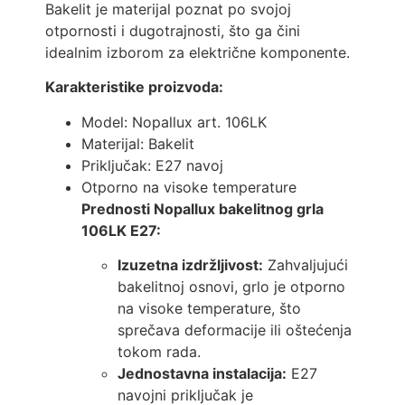
Bakelit je materijal poznat po svojoj
otpornosti i dugotrajnosti, što ga čini
idealnim izborom za električne komponente.
Karakteristike proizvoda:
Model: Nopallux art. 106LK
Materijal: Bakelit
Priključak: E27 navoj
Otporno na visoke temperature
Prednosti Nopallux bakelitnog grla
106LK E27:
Izuzetna izdržljivost:
Zahvaljujući
bakelitnoj osnovi, grlo je otporno
na visoke temperature, što
sprečava deformacije ili oštećenja
tokom rada.
Jednostavna instalacija:
E27
navojni priključak je