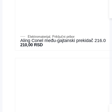
Elektromaterijal
,
Priključni pribor
Aling Conel među-gajtanski prekidač 216.0
210,00
RSD