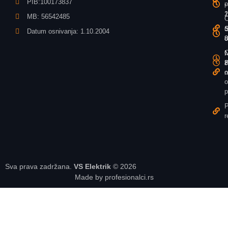
PIB:100173837
p
-
-
1
2
MB: 56542485
O
o
S
S
Datum osnivanja: 1.10.2004
u
8
8
O
N
N
z
P
8
o
n
o
p
P
r
Sva prava zadržana.
VS Elektrik
© 2026
Made by profesionalci.rs