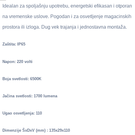
Idealan za spoljašnju upotrebu, energetski efikasan i otporan
na vremenske uslove. Pogodan i za osvetljenje magacinskih
prostora ili izloga. Dug vek trajanja i jednostavna montaža.
Zaštita: IP65
Napon: 220 volti
Boja svetlosti: 6500K
Jačina svetlosti: 1700 lumena
Ugao osvetljenja: 110
Dimenzije ŠxDxV (mm) : 135x29x110