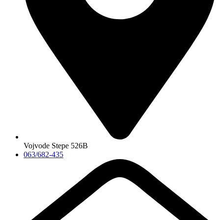
Vojvode Stepe 526B
063/682-435