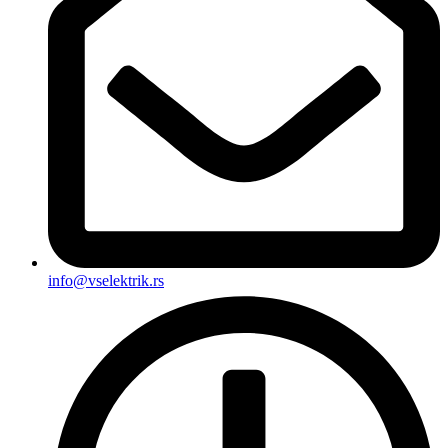
info@vselektrik.rs