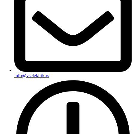
info@vselektrik.rs