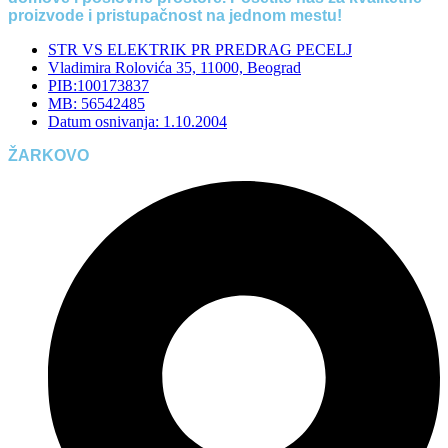
proizvode i pristupačnost na jednom mestu!
STR VS ELEKTRIK PR PREDRAG PECELJ
Vladimira Rolovića 35, 11000, Beograd
PIB:100173837
MB: 56542485
Datum osnivanja: 1.10.2004
ŽARKOVO