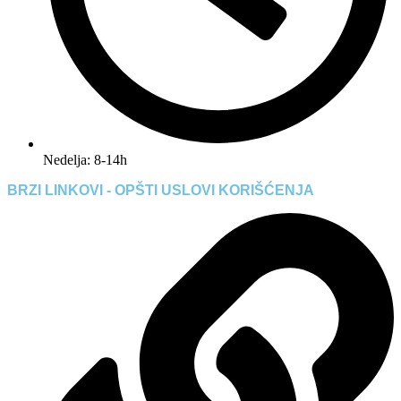
Nedelja: 8-14h
BRZI LINKOVI - OPŠTI USLOVI KORIŠĆENJA