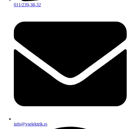
011/239-38-32
info@vselektrik.rs