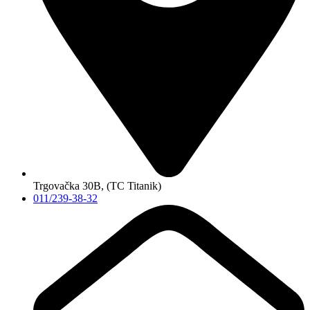
Trgovačka 30B, (TC Titanik)
011/239-38-32