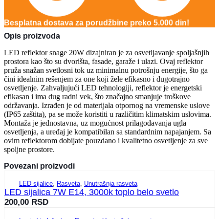
Besplatna dostava za porudžbine preko 5.000 din!
Opis proizvoda
LED reflektor snage 20W dizajniran je za osvetljavanje spoljašnjih
prostora kao što su dvorišta, fasade, garaže i ulazi. Ovaj reflektor
pruža snažan svetlosni tok uz minimalnu potrošnju energije, što ga
čini idealnim rešenjem za one koji žele efikasno i dugotrajno
osvetljenje. Zahvaljujući LED tehnologiji, reflektor je energetski
efikasan i ima dug radni vek, što značajno smanjuje troškove
održavanja. Izrađen je od materijala otpornog na vremenske uslove
(IP65 zaštita), pa se može koristiti u različitim klimatskim uslovima.
Montaža je jednostavna, uz mogućnost prilagođavanja ugla
osvetljenja, a uređaj je kompatibilan sa standardnim napajanjem. Sa
ovim reflektorom dobijate pouzdano i kvalitetno osvetljenje za sve
spoljne prostore.
Povezani proizvodi
LED sijalice
,
Rasveta
,
Unutrašnja rasveta
LED sijalica 7W E14, 3000k toplo belo svetlo
200,00
RSD