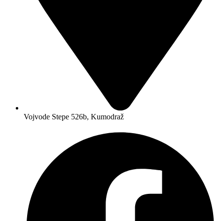
Vojvode Stepe 526b, Kumodraž