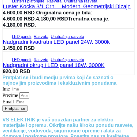
Lusteri i plafonjere
,
Rasveta
,
Unutrašnja rasveta
Luster Kocka 3/1 Crni – Moderni Geometrijski Dizajn
4.600,00
RSD
Originalna cena je bila:
4.600,00 RSD.
4.180,00
RSD
Trenutna cena je:
4.180,00 RSD.
LED paneli
,
Rasveta
,
Unutrašnja rasveta
Nadgradni kvadratni LED panel 24W, 3000k
1.450,00
RSD
LED paneli
,
Rasveta
,
Unutrašnja rasveta
Nadgradni okrugli LED panel 18W, 3000K
920,00
RSD
Pretplati se i budi medju prvima koji će saznati o
najnovijim proizvodima i ekskluzivnim ponudama
Ime
Prezime
Email
Pretplati se
VS ELEKTRIK je vaš pouzdan partner za elektro
materijale i opremu. Otkrijte našu široku ponudu rasvete,
ventilacije, vodovoda, sigurnosne opreme i alata za
domove i poslovne prostore. Posetite nas za kvalitetne