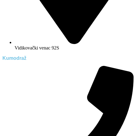
Vidikovački venac 92S
Kumodraž