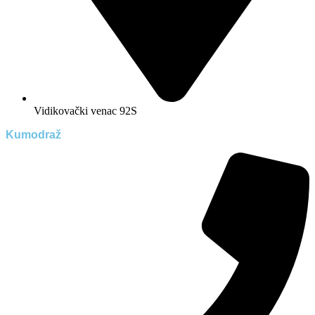
Vidikovački venac 92S
Kumodraž