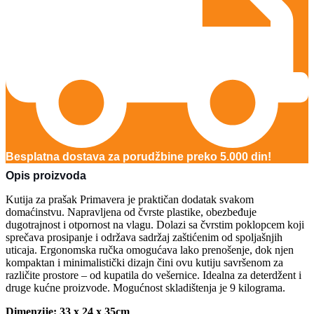
Besplatna dostava za porudžbine preko 5.000 din!
Opis proizvoda
Kutija za prašak Primavera je praktičan dodatak svakom
domaćinstvu. Napravljena od čvrste plastike, obezbeđuje
dugotrajnost i otpornost na vlagu. Dolazi sa čvrstim poklopcem koji
sprečava prosipanje i održava sadržaj zaštićenim od spoljašnjih
uticaja. Ergonomska ručka omogućava lako prenošenje, dok njen
kompaktan i minimalistički dizajn čini ovu kutiju savršenom za
različite prostore – od kupatila do vešernice. Idealna za deterdžent i
druge kućne proizvode. Mogućnost skladištenja je 9 kilograma.
Dimenzije: 33 x 24 x 35cm