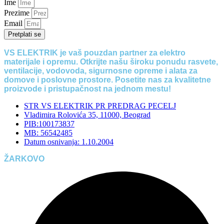
Ime
Prezime
Email
Pretplati se
VS ELEKTRIK je vaš pouzdan partner za elektro
materijale i opremu. Otkrijte našu široku ponudu rasvete,
ventilacije, vodovoda, sigurnosne opreme i alata za
domove i poslovne prostore. Posetite nas za kvalitetne
proizvode i pristupačnost na jednom mestu!
STR VS ELEKTRIK PR PREDRAG PECELJ
Vladimira Rolovića 35, 11000, Beograd
PIB:100173837
MB: 56542485
Datum osnivanja: 1.10.2004
ŽARKOVO