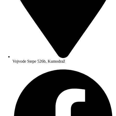
Vojvode Stepe 526b, Kumodraž