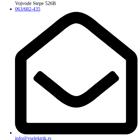
Vojvode Stepe 526B
063/682-435
info@vselektrik.rs