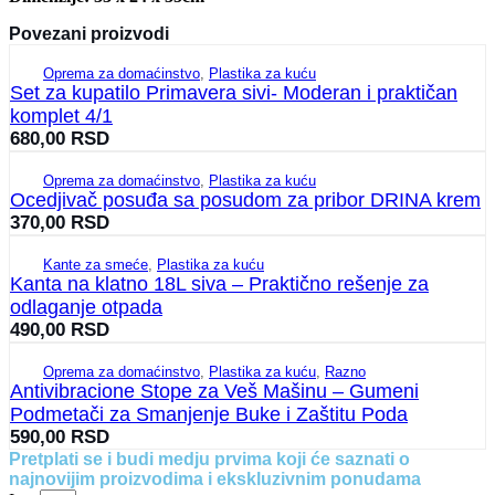
Povezani proizvodi
Oprema za domaćinstvo
,
Plastika za kuću
Set za kupatilo Primavera sivi- Moderan i praktičan
komplet 4/1
680,00
RSD
Oprema za domaćinstvo
,
Plastika za kuću
Ocedjivač posuđa sa posudom za pribor DRINA krem
370,00
RSD
Kante za smeće
,
Plastika za kuću
Kanta na klatno 18L siva – Praktično rešenje za
odlaganje otpada
490,00
RSD
Oprema za domaćinstvo
,
Plastika za kuću
,
Razno
Antivibracione Stope za Veš Mašinu – Gumeni
Podmetači za Smanjenje Buke i Zaštitu Poda
590,00
RSD
Pretplati se i budi medju prvima koji će saznati o
najnovijim proizvodima i ekskluzivnim ponudama