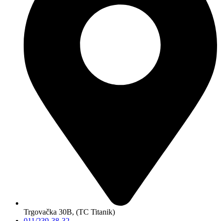
Trgovačka 30B, (TC Titanik)
011/239-38-32