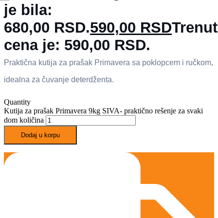
je bila:
680,00 RSD.
590,00
RSD
Trenu
cena je: 590,00 RSD.
Praktična kutija za prašak Primavera sa poklopcem i ručkom,
idealna za čuvanje deterdženta.
Quantity
Kutija za prašak Primavera 9kg SIVA- praktično rešenje za svaki
dom količina
Dodaj u korpu