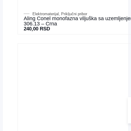
Elektromaterijal
,
Priključni pribor
Aling Conel monofazna viljuška sa uzemljenj
306.13 – Crna
240,00
RSD