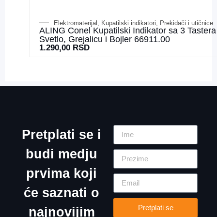
Elektromaterijal
,
Kupatilski indikatori
,
Prekidači i utičnice
ALING Conel Kupatilski Indikator sa 3 Tastera
Svetlo, Grejalicu i Bojler 66911.00
1.290,00
RSD
Pretplati se i
budi medju
prvima koji
će saznati o
Pretplati se
najnovijim