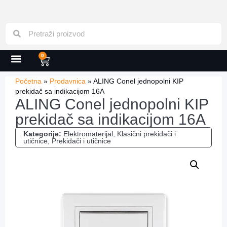
0
Početna
»
Prodavnica
»
ALING Conel jednopolni KIP
prekidač sa indikacijom 16A
ALING Conel jednopolni KIP
prekidač sa indikacijom 16A
Kategorije:
Elektromaterijal
,
Klasični prekidači i
utičnice
,
Prekidači i utičnice