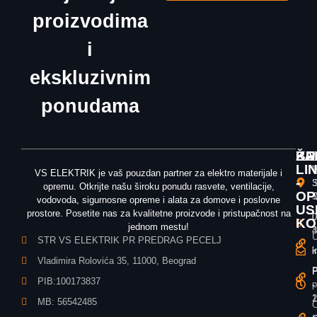
proizvodima
i
ekskluzivnim
ponudama
ŽA
KU
BR
LI
T
V
VS ELEKTRIK je vaš pouzdan partner za elektro materijale i
-
3
S
opremu. Otkrijte našu široku ponudu rasvete, ventilacije,
OP
T
5
vodovoda, sigurnosne opreme i alata za domove i poslovne
US
prostore. Posetite nas za kvalitetne proizvode i pristupačnost na
0
0
KO
jednom mestu!
3
4
U
STR VS ELEKTRIK PR PREDRAG PECELJ
k
i
i
Vladimira Rolovića 35, 11000, Beograd
P
P
P
PIB:100173837
p
-
-
1
2
MB: 56542485
O