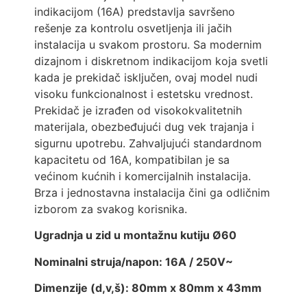
indikacijom (16A) predstavlja savršeno
rešenje za kontrolu osvetljenja ili jačih
instalacija u svakom prostoru. Sa modernim
dizajnom i diskretnom indikacijom koja svetli
kada je prekidač isključen, ovaj model nudi
visoku funkcionalnost i estetsku vrednost.
Prekidač je izrađen od visokokvalitetnih
materijala, obezbeđujući dug vek trajanja i
sigurnu upotrebu. Zahvaljujući standardnom
kapacitetu od 16A, kompatibilan je sa
većinom kućnih i komercijalnih instalacija.
Brza i jednostavna instalacija čini ga odličnim
izborom za svakog korisnika.
Ugradnja u zid u montažnu kutiju Ø60
Nominalni struja/napon: 16A / 250V~
Dimenzije (d,v,š): 80mm x 80mm x 43mm