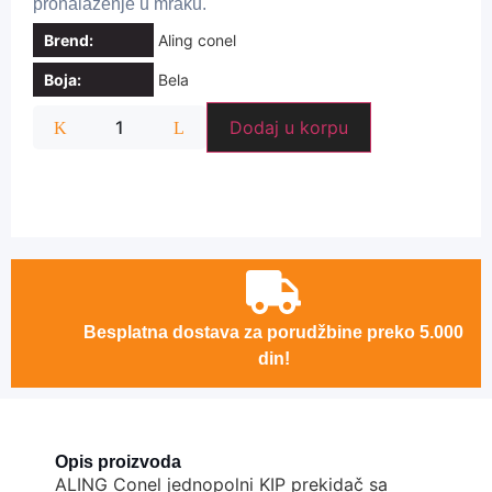
pronalaženje u mraku.
Brend:
Aling conel
Boja:
Bela
Dodaj u korpu
Besplatna dostava za porudžbine preko 5.000
din!
Opis proizvoda
ALING Conel jednopolni KIP prekidač sa