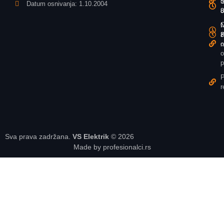
o
S
S
Datum osnivanja: 1.10.2004
u
8
8
O
N
N
z
P
8
o
n
o
p
P
r
Sva prava zadržana.
VS Elektrik
© 2026
Made by profesionalci.rs