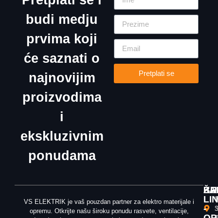
budi medju
prvima koji
će saznati o
Pretplati se
najnovijim
proizvodima
i
ekskluzivnim
ponudama
ŽA
KU
BR
LI
T
V
VS ELEKTRIK je vaš pouzdan partner za elektro materijale i
-
3
S
opremu. Otkrijte našu široku ponudu rasvete, ventilacije,
OP
T
5