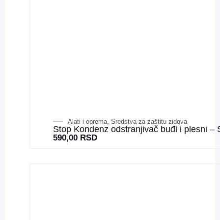
Alati i oprema
,
Sredstva za zaštitu zidova
Stop Kondenz odstranjivač buđi i plesni – 
590,00
RSD