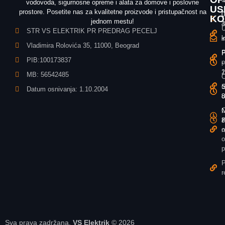
vodovoda, sigurnosne opreme i alata za domove i poslovne
US
prostore. Posetite nas za kvalitetne proizvode i pristupačnost na
0
0
KO
jednom mestu!
3
4
U
STR VS ELEKTRIK PR PREDRAG PECELJ
k
i
i
Vladimira Rolovića 35, 11000, Beograd
P
P
P
PIB:100173837
p
-
-
1
2
MB: 56542485
O
o
S
S
Datum osnivanja: 1.10.2004
u
8
8
O
N
N
z
P
8
o
n
o
p
P
r
Sva prava zadržana.
VS Elektrik
© 2026