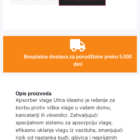
Besplatna dostava za porudžbine preko 5.000
din!
Opis proizvoda
Apsorber vlage Ultra idealno je rešenje za
borbu protiv viška vlage u vašem domu,
kancelariji ili vikendici. Zahvaljujući
specijalnom sistemu za apsorpciju vlage,
efikasno uklanja vlagu iz vazduha, smanjujući
rizik od nastanka buđi, gljivica i neprijatnih