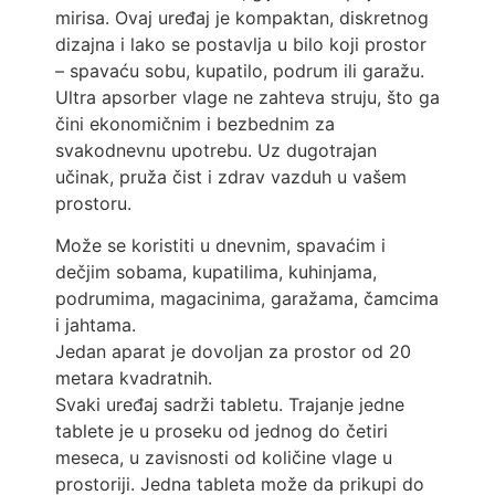
mirisa. Ovaj uređaj je kompaktan, diskretnog
dizajna i lako se postavlja u bilo koji prostor
– spavaću sobu, kupatilo, podrum ili garažu.
Ultra apsorber vlage ne zahteva struju, što ga
čini ekonomičnim i bezbednim za
svakodnevnu upotrebu. Uz dugotrajan
učinak, pruža čist i zdrav vazduh u vašem
prostoru.
Može se koristiti u dnevnim, spavaćim i
dečjim sobama, kupatilima, kuhinjama,
podrumima, magacinima, garažama, čamcima
i jahtama.
Jedan aparat je dovoljan za prostor od 20
metara kvadratnih.
Svaki uređaj sadrži tabletu. Trajanje jedne
tablete je u proseku od jednog do četiri
meseca, u zavisnosti od količine vlage u
prostoriji. Jedna tableta može da prikupi do