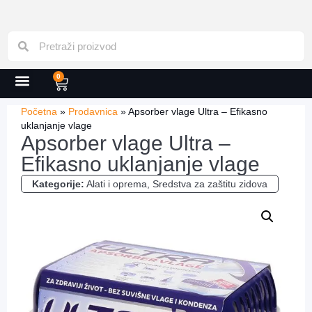
0
Početna
»
Prodavnica
»
Apsorber vlage Ultra – Efikasno
uklanjanje vlage
Apsorber vlage Ultra –
Efikasno uklanjanje vlage
Kategorije:
Alati i oprema
,
Sredstva za zaštitu zidova