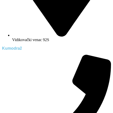
Vidikovački venac 92S
Kumodraž