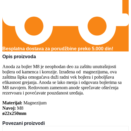
Besplatna dostava za porudžbine preko 5.000 din!
Opis proizvoda
Anoda za bojler M8 je neophodan deo za zaštitu unutrašnjosti
bojlera od kamenca i korozije. Izrađena od magnezijuma, ova
zaštitna šipka omogućava duži radni vek bojlera i poboljšava
efikasnost grejanja. Anoda se lako menja i odgovara bojlerima sa
M8 navojem. Redovnom zamenom anode sprečavate oštećenja
rezervoara i povećavate pouzdanost uređaja.
Materijal:
Magnezijum
Navoj:
M8
ø22x250mm
Povezani proizvodi