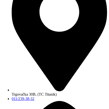
Trgovačka 30B, (TC Titanik)
011/239-38-32