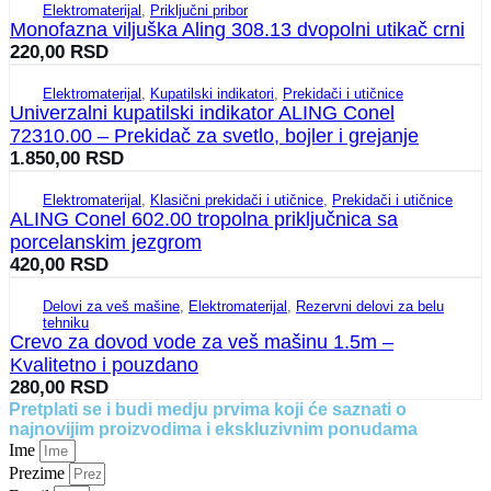
Elektromaterijal
,
Priključni pribor
Monofazna viljuška Aling 308.13 dvopolni utikač crni
220,00
RSD
Elektromaterijal
,
Kupatilski indikatori
,
Prekidači i utičnice
Univerzalni kupatilski indikator ALING Conel
72310.00 – Prekidač za svetlo, bojler i grejanje
1.850,00
RSD
Elektromaterijal
,
Klasični prekidači i utičnice
,
Prekidači i utičnice
ALING Conel 602.00 tropolna priključnica sa
porcelanskim jezgrom
420,00
RSD
Delovi za veš mašine
,
Elektromaterijal
,
Rezervni delovi za belu
tehniku
Crevo za dovod vode za veš mašinu 1.5m –
Kvalitetno i pouzdano
280,00
RSD
Pretplati se i budi medju prvima koji će saznati o
najnovijim proizvodima i ekskluzivnim ponudama
Ime
Prezime