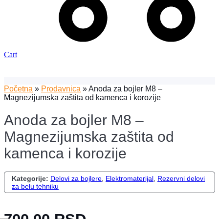
Cart
Početna
»
Prodavnica
»
Anoda za bojler M8 –
Magnezijumska zaštita od kamenca i korozije
Anoda za bojler M8 –
Magnezijumska zaštita od
kamenca i korozije
Kategorije:
Delovi za bojlere
,
Elektromaterijal
,
Rezervni delovi
za belu tehniku