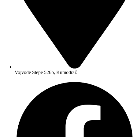
Vojvode Stepe 526b, Kumodraž