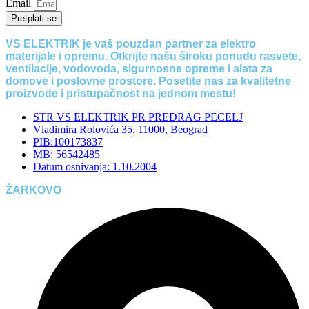
Email
Pretplati se
VS ELEKTRIK je vaš pouzdan partner za elektro
materijale i opremu. Otkrijte našu široku ponudu rasvete,
ventilacije, vodovoda, sigurnosne opreme i alata za
domove i poslovne prostore. Posetite nas za kvalitetne
proizvode i pristupačnost na jednom mestu!
STR VS ELEKTRIK PR PREDRAG PECELJ
Vladimira Rolovića 35, 11000, Beograd
PIB:100173837
MB: 56542485
Datum osnivanja: 1.10.2004
ŽARKOVO