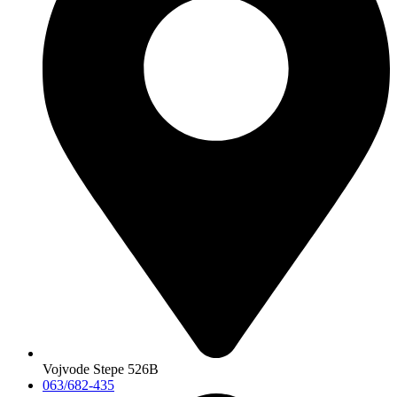
Vojvode Stepe 526B
063/682-435