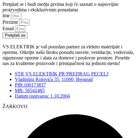
Pretplati se i budi medju prvima koji će saznati o najnovijim
proizvodima i ekskluzivnim ponudama
Ime
Prezime
Email
Pretplati se
VS ELEKTRIK je vaš pouzdan partner za elektro materijale i
opremu. Otkrijte našu široku ponudu rasvete, ventilacije, vodovoda,
sigurnosne opreme i alata za domove i poslovne prostore. Posetite
nas za kvalitetne proizvode i pristupačnost na jednom mestu!
STR VS ELEKTRIK PR PREDRAG PECELJ
Vladimira Rolovića 35, 11000, Beograd
PIB:100173837
MB: 56542485
Datum osnivanja: 1.10.2004
ŽARKOVO