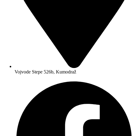
Vojvode Stepe 526b, Kumodraž