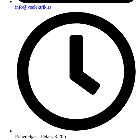
info@vselektrik.rs
Ponedeljak - Petak: 8-20h