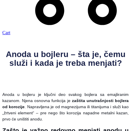
Cart
Anoda u bojleru – šta je, čemu
služi i kada je treba menjati?
Anoda u bojleru je ključni deo svakog bojlera sa emajliranim
kazanom. Njena osnovna funkcija je
zaštita unutrašnjosti bojlera
od korozije
. Napravljena je od magnezijuma ili titanijuma i služi kao
„žrtveni element“ – pre nego što korozija napadne metalni kazan,
prvo će uništiti anodu.
Zašto je važno redovno menjati anodu u