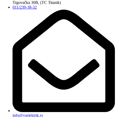
Trgovačka 30B, (TC Titanik)
011/239-38-32
info@vselektrik.rs