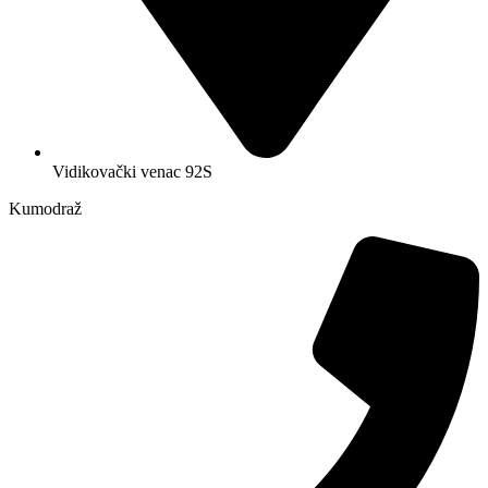
Vidikovački venac 92S
Kumodraž