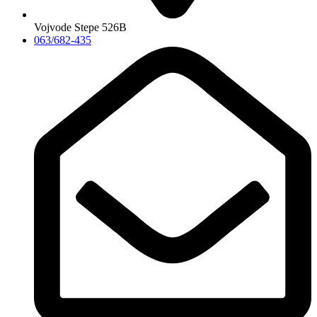
Vojvode Stepe 526B
063/682-435