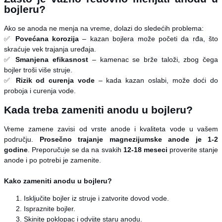
bojleru?
Ako se anoda ne menja na vreme, dolazi do sledećih problema:
✅
Povećana korozija
– kazan bojlera može početi da rđa, što
skraćuje vek trajanja uređaja.
✅
Smanjena efikasnost
– kamenac se brže taloži, zbog čega
bojler troši više struje.
✅
Rizik od curenja vode
– kada kazan oslabi, može doći do
proboja i curenja vode.
Kada treba zameniti anodu u bojleru?
Vreme zamene zavisi od vrste anode i kvaliteta vode u vašem
području.
Prosečno trajanje magnezijumske anode je 1-2
godine
. Preporučuje se da na svakih
12-18 meseci
proverite stanje
anode i po potrebi je zamenite.
Kako zameniti anodu u bojleru?
Isključite bojler iz struje i zatvorite dovod vode.
Ispraznite bojler.
Skinite poklopac i odvijte staru anodu.