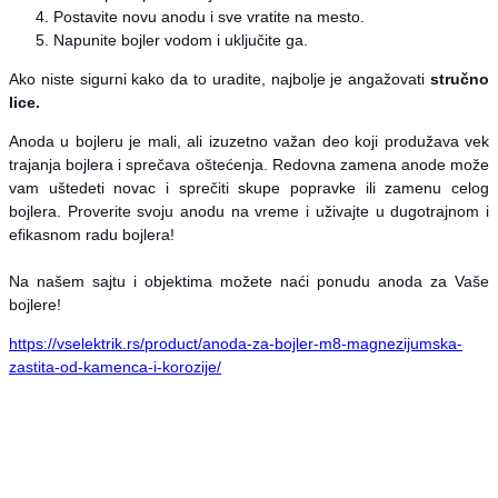
Postavite novu anodu i sve vratite na mesto.
Napunite bojler vodom i uključite ga.
Ako niste sigurni kako da to uradite, najbolje je angažovati
stručno
lice.
Anoda u bojleru je mali, ali izuzetno važan deo koji produžava vek
trajanja bojlera i sprečava oštećenja. Redovna zamena anode može
vam uštedeti novac i sprečiti skupe popravke ili zamenu celog
bojlera. Proverite svoju anodu na vreme i uživajte u dugotrajnom i
efikasnom radu bojlera!
Na našem sajtu i objektima možete naći ponudu anoda za Vaše
bojlere!
https://vselektrik.rs/product/anoda-za-bojler-m8-magnezijumska-
zastita-od-kamenca-i-korozije/